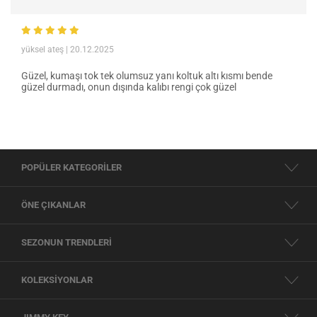
yüksel ateş
| 20.12.2025
Güzel, kumaşı tok tek olumsuz yanı koltuk altı kısmı bende
güzel durmadı, onun dışında kalıbı rengi çok güzel
POPÜLER KATEGORİLER
ÖNE ÇIKANLAR
SEZONUN TRENDLERİ
KOLEKSİYONLAR