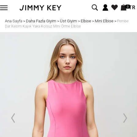
TR
0
Ana Sayfa
Daha Fazla Giyim
Üst Giyim
Elbise
Mini Elbise
>
>
>
>
>
Pembe
Dar Kesim Kayık Yaka Kolsuz Mini Örme Elbise