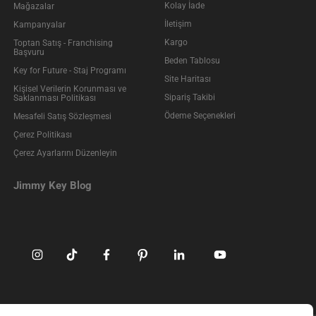
Kolay İade
Mağazalar
İletişim
Kampanyalar
Kargo
Toptan Satış - Franchising
Başvuru
Beden Tablosu
Key for Future - Staj Programı
Site Haritası
Kişisel Verilerin Korunması ve
Sipariş Takibi
Saklanması Politikası
Ödeme Seçenekleri
Mesafeli Satış Sözleşmesi
Çerez Politikası
Çerez Ayarlarını Düzenleyin
Jimmy Key Blog