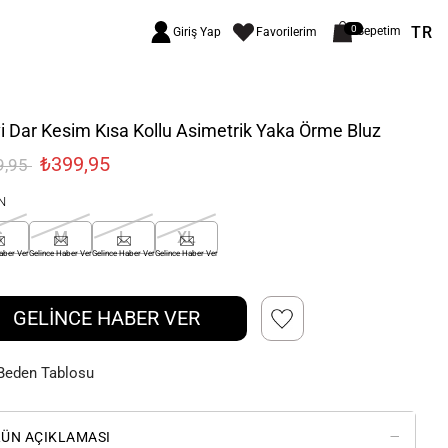
TR
0
Sepetim
Giriş Yap
Favorilerim
 Dar Kesim Kısa Kollu Asimetrik Yaka Örme Bluz
₺399,95
9,95
N
S
M
L
XL
aber Ver
Gelince Haber Ver
Gelince Haber Ver
Gelince Haber Ver
GELİNCE HABER VER
Beden Tablosu
ÜN AÇIKLAMASI