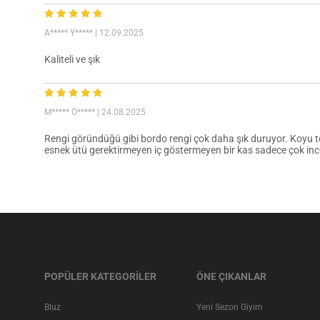
A***** Y*****
| 12.09.2025
Kaliteli ve şık
M***** Ö*****
| 24.08.2025
Rengi göründüğü gibi bordo rengi çok daha şık duruyor. Koyu t
esnek ütü gerektirmeyen iç göstermeyen bir kas sadece çok ince
POPÜLER KATEGORİLER
ÖNE ÇIKANLAR
Bluz
Yeni Sezon Giyim