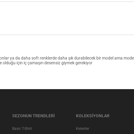
onlar ya da daha soft renklerde daha şık durabilecek bir model ama mode
 olduğu için iç çamaşırı desensiz giymek gerekiyor
SEZONUN TRENDLERİ
KOLEKSİYONLAR
Basic T-Shirt
Ketenler