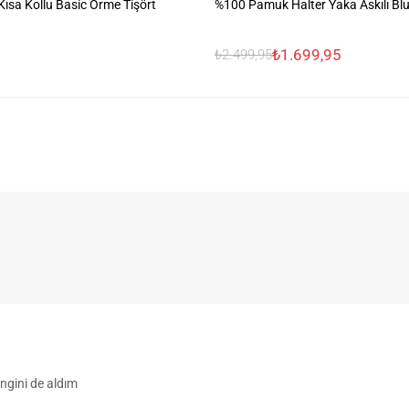
sa Kollu Basic Örme Tişört
%100 Pamuk Halter Yaka Askılı Bl
₺1.699,95
₺2.499,95
ngini de aldım