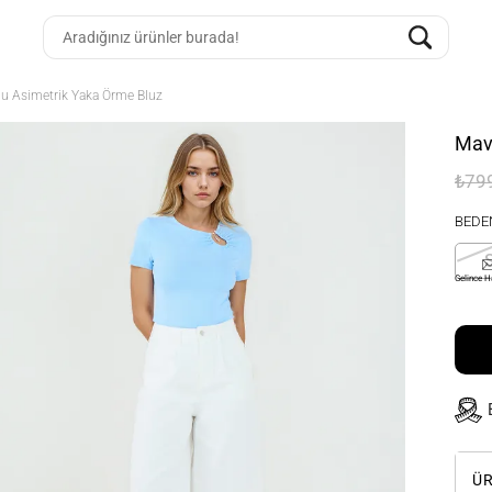
lu Asimetrik Yaka Örme Bluz
Mavi
₺79
BEDE
Gelince H
ÜR