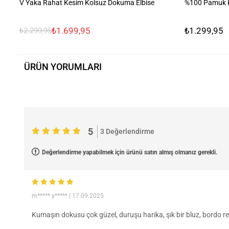
V Yaka Rahat Kesim Kolsuz Dokuma Elbise
%100 Pamuk Kı
₺1.699,95
₺1.299,95
₺2.299,95
ÜRÜN YORUMLARI
5
3 Değerlendirme
Değerlendirme yapabilmek için ürünü satın almış olmanız gerekli.
m***** y*****
| 17.09.2025
Kumaşın dokusu çok güzel, duruşu harika, şık bir bluz, bordo re