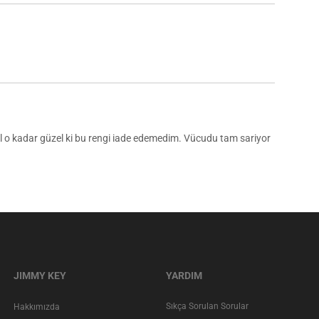
l o kadar güzel ki bu rengi iade edemedim. Vücudu tam sariyor
JIMMY KEY
YARDIM
Sıkça Sorulan Sorular
Hakkımızda