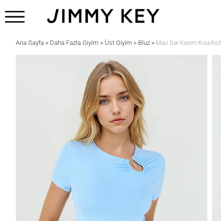
Ana Sayfa
Daha Fazla Giyim
Üst Giyim
Bluz
>
>
>
>
Mavi Dar Kesim Kısa Kol