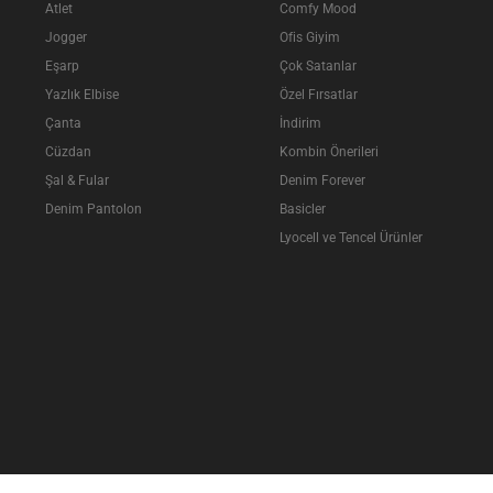
Atlet
Comfy Mood
Jogger
Ofis Giyim
Eşarp
Çok Satanlar
Yazlık Elbise
Özel Fırsatlar
Çanta
İndirim
Cüzdan
Kombin Önerileri
Şal & Fular
Denim Forever
Denim Pantolon
Basicler
Lyocell ve Tencel Ürünler