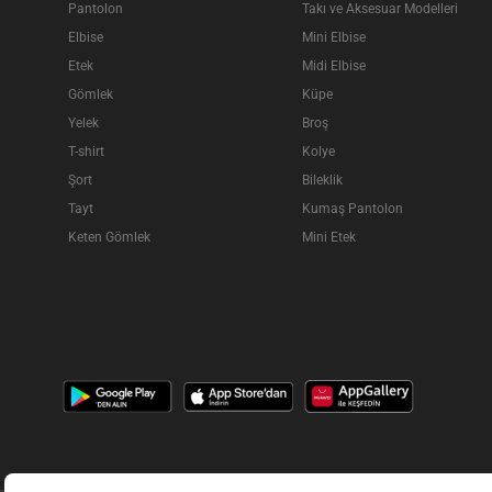
Pantolon
Takı ve Aksesuar Modelleri
Elbise
Mini Elbise
Etek
Midi Elbise
Gömlek
Küpe
Yelek
Broş
T-shirt
Kolye
Şort
Bileklik
Tayt
Kumaş Pantolon
Keten Gömlek
Mini Etek