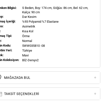
ken Bilgisi:
S
Beden, Boy:
174
cm, Göğüs: 86 cm, Bel: 62 cm,
Kalça: 90 cm
ıp:
Dar Kesim
aş İçeriği:
%93 Polyamid %7 Elastane
ka:
Asimetrik
l:
Kısa Kol
maş Tipi:
Örme
y:
Normal
ün Kodu:
5WW035810 -08
tim Yeri:
Türkiye
nk:
Mavi
ün Koleksiyon:
BlZ-Denıyv2
MAĞAZADA BUL
TAKSIT SEÇENEKLERI