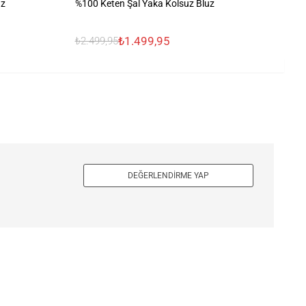
uz
%100 Keten Şal Yaka Kolsuz Bluz
Yu
₺1.499,95
₺2.499,95
₺9
DEĞERLENDIRME YAP