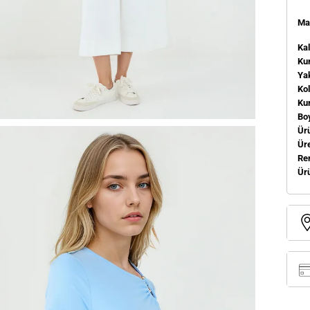
Man
Kal
Kum
Ya
Ko
Ku
Bo
Ür
Üre
Re
Ür