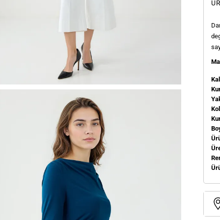
ÜR
Dar
deg
say
Man
Kal
Kum
Ya
Ko
Ku
Bo
Ür
Üre
Re
Ür