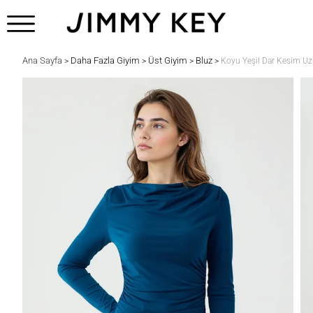
Ana Sayfa
Daha Fazla Giyim
Üst Giyim
Bluz
>
>
>
>
Koyu Yeşil Dar Kesim Uz