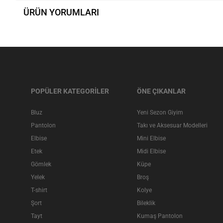
ÜRÜN YORUMLARI
POPÜLER KATEGORİLER
ÖNE ÇIKANLAR
Bluz
Yeni Sezon Giyim
Pantolon
Takı ve Aksesuar Modelleri
Elbise
Mini Elbise
Etek
Midi Elbise
Gömlek
Küpe
Yelek
Broş
T-shirt
Kolye
Şort
Bileklik
Tayt
Kumaş Pantolon