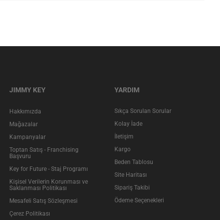
JIMMY KEY
YARDIM
Sıkça Sorulan Sorular
Hakkımızda
Kolay İade
Mağazalar
İletişim
Kampanyalar
Kargo
Toptan Satış - Franchising
Başvuru
Beden Tablosu
Key for Future - Staj Programı
Site Haritası
Kişisel Verilerin Korunması ve
Sipariş Takibi
Saklanması Politikası
Ödeme Seçenekleri
Mesafeli Satış Sözleşmesi
Çerez Politikası