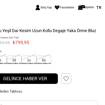
TR
0
Sepetim
Giriş Yap
Favorilerim
 Yeşil Dar Kesim Uzun Kollu Degaje Yaka Örme Bluz
Yorumu Sen Yaz!
₺799,95
499,95
N
S
M
L
XL
aber Ver
Gelince Haber Ver
Gelince Haber Ver
Gelince Haber Ver
GELİNCE HABER VER
Beden Tablosu