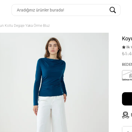
un Kollu Degaje Yaka Örme Bluz
Koyu
İlk 
₺1.
BEDE
Gelince H