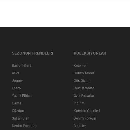
SEZONUN TRENDLERİ
KOLEKSİYONLAR
Basic T-Shirt
Ketenler
Atlet
Comfy Mood
Jogger
Ofis Giyim
Eşarp
Çok Satanlar
Yazlık Elbise
Özel Fırsatlar
Çanta
İndirim
Cüzdan
Kombin Önerileri
Şal & Fular
Denim Forever
Denim Pantolon
Basicler