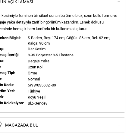
ÜN AÇIKLAMASI
 kesimiyle feminen bir siluet sunan bu örme bluz, uzun kollu formu ve
aje yaka detayıyla zarif bir görünüm kazandırır. Esnek dokusu
esinde hem şık hem konforlu bir kullanım oluşturur.
ken Bilgisi:
S
Beden, Boy:
174
cm, Göğüs: 86 cm, Bel: 62 cm,
Kalça: 90 cm
ıp:
Dar Kesim
aş İçeriği:
%95 Polyester %5 Elastane
ka:
Degaje Yaka
l:
Uzun Kol
maş Tipi:
Örme
y:
Normal
ün Kodu:
5WW035632 -09
tim Yeri:
Türkiye
nk:
Koyu Yeşil
ün Koleksiyon:
BlZ-Sendev
MAĞAZADA BUL