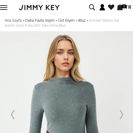
TR
0
Ana Sayfa
Daha Fazla Giyim
Üst Giyim
Bluz
>
>
>
>
Antrasit Melanj Dar
Kesim Uzun Kollu Sıfır Yaka Örme Bluz