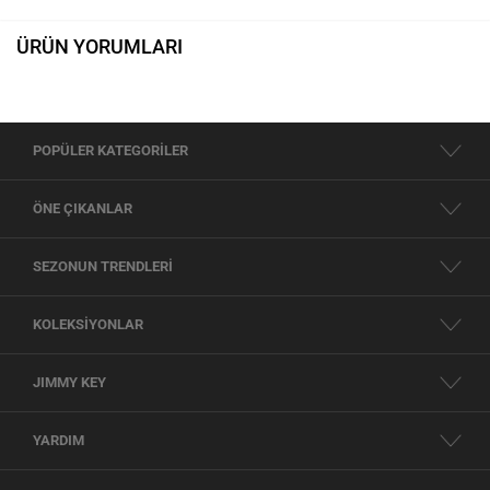
ÜRÜN YORUMLARI
POPÜLER KATEGORİLER
ÖNE ÇIKANLAR
SEZONUN TRENDLERİ
KOLEKSİYONLAR
JIMMY KEY
YARDIM