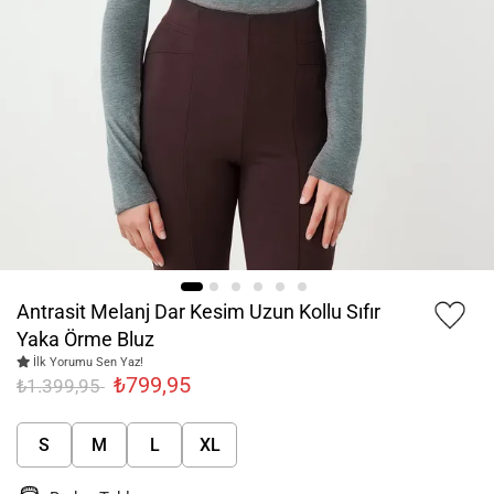
Antrasit Melanj Dar Kesim Uzun Kollu Sıfır
Yaka Örme Bluz
İlk Yorumu Sen Yaz!
₺799,95
₺1.399,95
S
M
L
XL