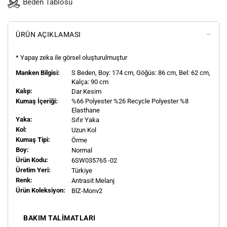
Beden Tablosu
ÜRÜN AÇIKLAMASI
* Yapay zeka ile görsel oluşturulmuştur
Manken Bilgisi:
S
Beden, Boy:
174
cm, Göğüs: 86 cm, Bel: 62 cm,
Kalça: 90 cm
Kalıp:
Dar Kesim
Kumaş İçeriği:
%66 Polyester %26 Recycle Polyester %8
Elasthane
Yaka:
Sıfır Yaka
Kol:
Uzun Kol
Kumaş Tipi:
Örme
Boy:
Normal
Ürün Kodu:
6SW035765 -02
Üretim Yeri:
Türkiye
Renk:
Antrasit Melanj
Ürün Koleksiyon:
BlZ-Morıv2
BAKIM TALIMATLARI