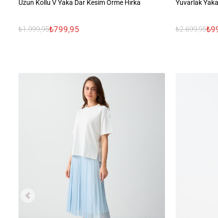
Uzun Kollu V Yaka Dar Kesim Örme Hırka
Yuvarlak Yaka
₺799,95
₺9
₺1.999,95
₺2.699,95