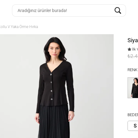
ollu V Yaka Örme Hırka
Siya
İlk 
₺2.
RENK
BEDE
S