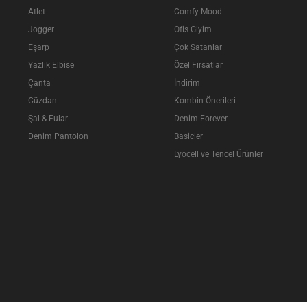
Atlet
Comfy Mood
Jogger
Ofis Giyim
Eşarp
Çok Satanlar
Yazlık Elbise
Özel Fırsatlar
Çanta
İndirim
Cüzdan
Kombin Önerileri
Şal & Fular
Denim Forever
Denim Pantolon
Basicler
Lyocell ve Tencel Ürünler