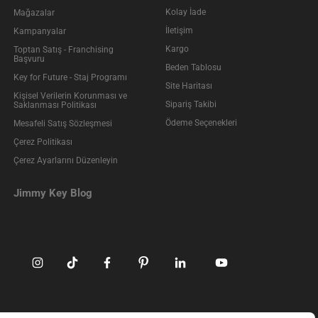
Kolay İade
Mağazalar
İletişim
Kampanyalar
Kargo
Toptan Satış - Franchising
Başvuru
Beden Tablosu
Key for Future - Staj Programı
Site Haritası
Kişisel Verilerin Korunması ve
Sipariş Takibi
Saklanması Politikası
Ödeme Seçenekleri
Mesafeli Satış Sözleşmesi
Çerez Politikası
Çerez Ayarlarını Düzenleyin
Jimmy Key Blog