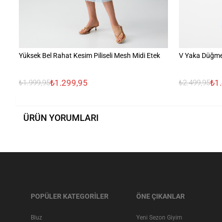
Yüksek Bel Rahat Kesim Piliseli Mesh Midi Etek
V Yaka Düğme 
₺1.299,95
₺1
₺1.999,95
₺2.499,95
ÜRÜN YORUMLARI
POPÜLER KATEGORİLER
ÖNE ÇIKANLAR
Bluz
Yeni Sezon Giyim