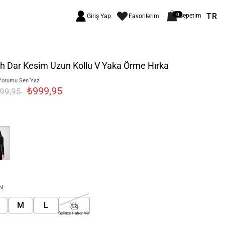
TR
0
Sepetim
Giriş Yap
Favorilerim
h Dar Kesim Uzun Kollu V Yaka Örme Hırka
Yorumu Sen Yaz!
₺999,95
499,95
N
M
L
XL
Gelince Haber Ver