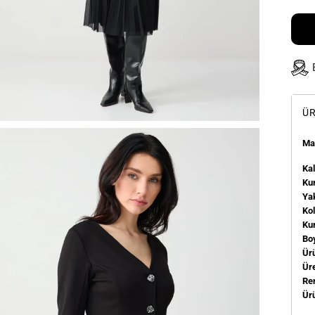
ÜR
Man
Kal
Kum
Ya
Ko
Ku
Bo
Ür
Üre
Re
Ür