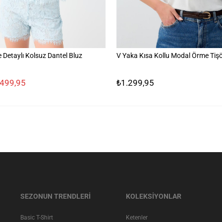
Detaylı Kolsuz Dantel Bluz
V Yaka Kısa Kollu Modal Örme Tişö
.499,95
₺1.299,95
SEZONUN TRENDLERİ
KOLEKSİYONLAR
Basic T-Shirt
Ketenler