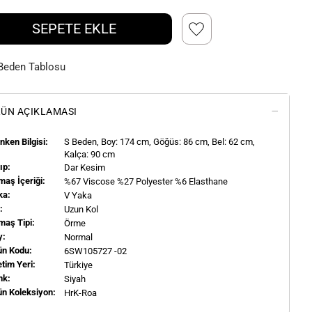
SEPETE EKLE
Beden Tablosu
ÜN AÇIKLAMASI
ken Bilgisi:
S
Beden, Boy:
174
cm, Göğüs: 86 cm, Bel: 62 cm,
Kalça: 90 cm
ıp:
Dar Kesim
aş İçeriği:
%67 Viscose %27 Polyester %6 Elasthane
ka:
V Yaka
l:
Uzun Kol
maş Tipi:
Örme
y:
Normal
ün Kodu:
6SW105727 -02
tim Yeri:
Türkiye
nk:
Siyah
ün Koleksiyon:
HrK-Roa