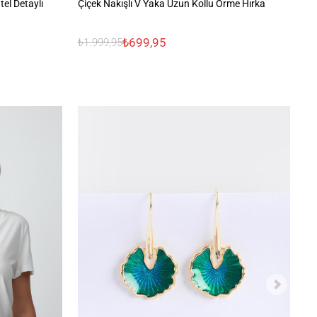
el Detaylı
Çiçek Nakışlı V Yaka Uzun Kollu Örme Hırka
Ra
Hı
₺699,95
₺1.999,95
₺2