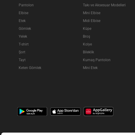
Pantolon
Takı ve Aksesuar Modelleri
Elbise
Mini Elbise
Etek
Midi Elbise
Gömlek
Küpe
Yelek
Broş
T-shirt
Kolye
Şort
Bileklik
Tayt
Kumaş Pantolon
Keten Gömlek
Mini Etek