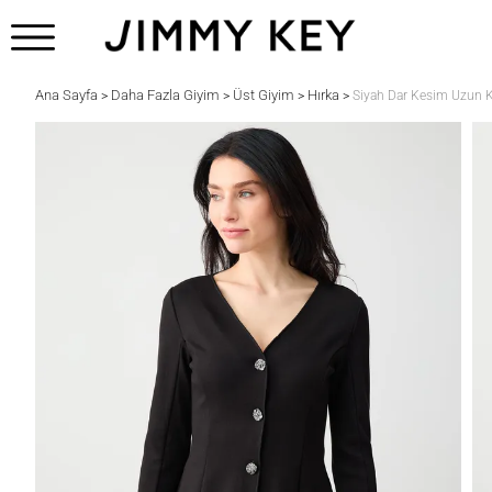
Ana Sayfa
Daha Fazla Giyim
Üst Giyim
Hırka
>
>
>
>
Siyah Dar Kesim Uzun K