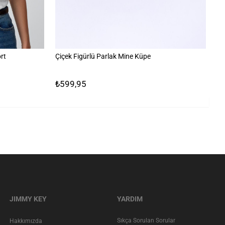
rt
Çiçek Figürlü Parlak Mine Küpe
Ta
₺599,95
₺
JIMMY KEY
YARDIM
Sıkça Sorulan Sorular
Hakkımızda