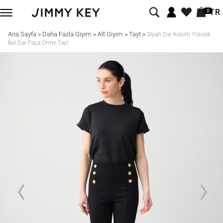
TR
0
Ana Sayfa
Daha Fazla Giyim
Alt Giyim
Tayt
>
>
>
>
Siyah Dar Kesim Yüksek
Bel Dar Paça Örme Tayt