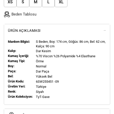
XS
S
M
L
XL
Beden Tablosu
ÜRÜN AÇIKLAMASI
Manken Bilgisi:
S
Beden, Boy:
174
cm, Göğüs: 86 cm, Bel: 62 cm,
Kalça: 90 cm
Kalıp:
Dar Kesim
Kumaş İçeriği:
%70 Viscon %26 Polyamide %4 Elasthane
Kumaş Tipi:
Örme
Boy:
Normal
Paça:
Dar Paça
Bel:
Yüksek Bel
Ürün Kodu:
6SW255451 -09
Üretim Yeri:
Türkiye
Renk:
Siyah
Ürün Koleksiyon:
TyT-Gave