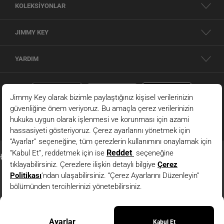
KOLEKSİYONLAR
JIMMY KEY
YARDIM
Siyah Dar Kesim Yüksek Bel Dar Paça Örme Tayt
© 2026 - JIMMY KEY |
Bilgi Toplumu Hizmetleri