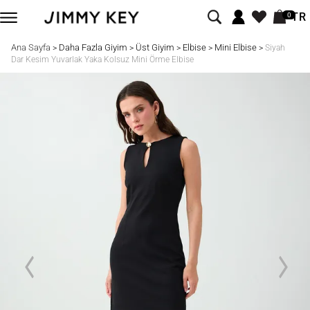
TR
0
Ana Sayfa
Daha Fazla Giyim
Üst Giyim
Elbise
Mini Elbise
>
>
>
>
>
Siyah
Dar Kesim Yuvarlak Yaka Kolsuz Mini Örme Elbise