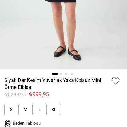
Siyah Dar Kesim Yuvarlak Yaka Kolsuz Mini
Örme Elbise
₺999,95
₺1.299,95
S
M
L
XL
Beden Tablosu