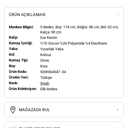
ÜRÜN AÇIKLAMASI
Manken Bilgisi:
S
Beden, Boy:
174
cm, Göğüs: 86 cm, Bel: 62 cm,
Kalça: 90 cm
Kalıp:
Dar Kesim
Kumaş İçeriği:
%70 Viscon %26 Polyamide %4 Elasthane
Yaka:
Yuvarlak Yaka
Kol:
Kolsuz
Kumaş Tipi:
Örme
Boy:
Kısa
Ürün Kodu:
5SW064547 -04
Üretim Yeri:
Türkiye
Renk:
Siyah
Ürün Koleksiyon:
ElB-Ambra
MAĞAZADA BUL