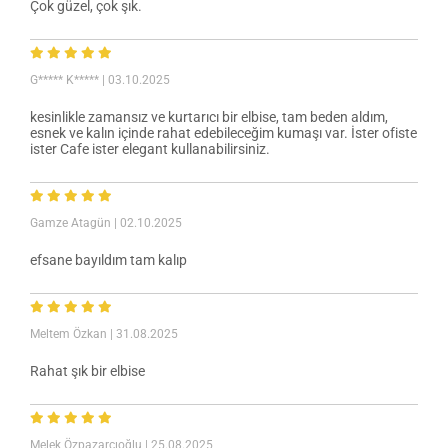
Çok güzel, çok şık.
G***** K*****
| 03.10.2025
kesinlikle zamansız ve kurtarıcı bir elbise, tam beden aldım,
esnek ve kalın içinde rahat edebileceğim kumaşı var. İster ofiste
ister Cafe ister elegant kullanabilirsiniz.
Gamze Atagün
| 02.10.2025
efsane bayıldım tam kalıp
Meltem Özkan
| 31.08.2025
Rahat şık bir elbise
Melek Özpazarcıoğlu
| 25.08.2025