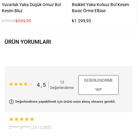
Yuvarlak Yaka Düşük Omuz Bol
Bisiklet Yaka Kolsuz Bol Kesim
Kesim Bluz
Basic Örme Elbise
₺699,95
₺1.299,95
₺999,95
ÜRÜN YORUMLARI
DEĞERLENDIRME
12
4,5
Değerlendirme
YAP
Değerlendirme yapabilmek için ürünü satın almış olmanız gerekli.
Z***** S*****
| 25.12.2025