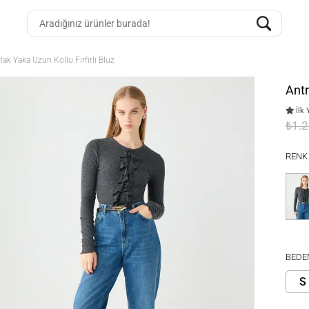
ak Yaka Uzun Kollu Fırfırlı Bluz
Antr
İlk 
₺1.
RENK
BEDE
S