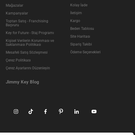
Kolay İade
Mağazalar
İletişim
Kampanyalar
Kargo
Toptan Satış - Franchising
Başvuru
Beden Tablosu
Key for Future - Staj Programı
Site Haritası
Kişisel Verilerin Korunması ve
Sipariş Takibi
Saklanması Politikası
Ödeme Seçenekleri
Mesafeli Satış Sözleşmesi
Çerez Politikası
Çerez Ayarlarını Düzenleyin
Jimmy Key Blog