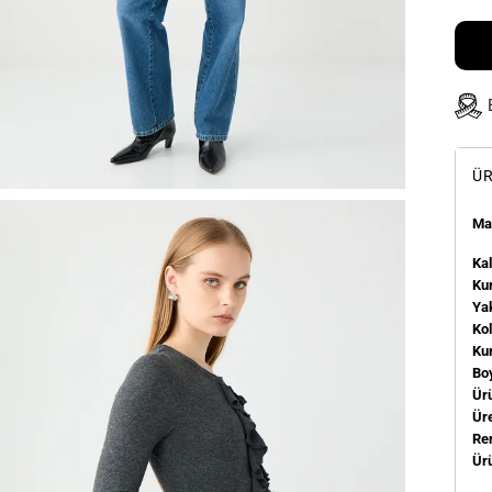
ÜR
Man
Kal
Kum
Ya
Ko
Ku
Bo
Ür
Üre
Re
Ür