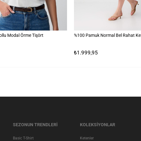
ollu Modal Örme Tişört
%100 Pamuk Normal Bel Rahat Kes
₺1.999,95
SEZONUN TRENDLERİ
KOLEKSİYONLAR
Basic T-Shirt
Ketenler