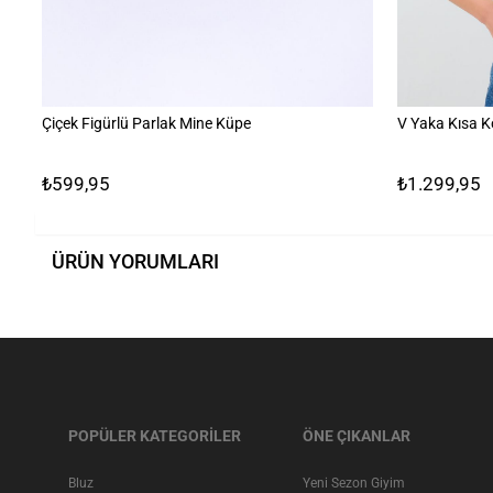
Çiçek Figürlü Parlak Mine Küpe
V Yaka Kısa K
₺599,95
₺1.299,95
ÜRÜN YORUMLARI
POPÜLER KATEGORİLER
ÖNE ÇIKANLAR
Bluz
Yeni Sezon Giyim