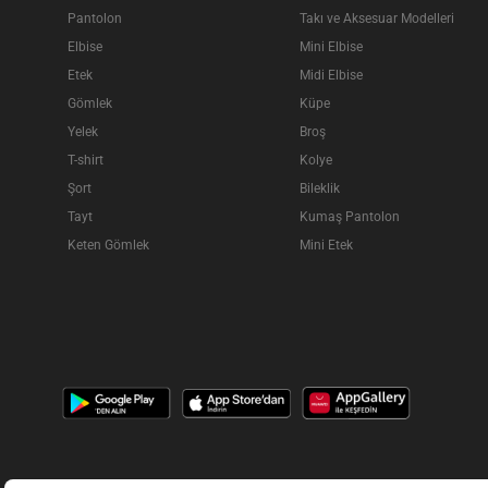
Pantolon
Takı ve Aksesuar Modelleri
Elbise
Mini Elbise
Etek
Midi Elbise
Gömlek
Küpe
Yelek
Broş
T-shirt
Kolye
Şort
Bileklik
Tayt
Kumaş Pantolon
Keten Gömlek
Mini Etek