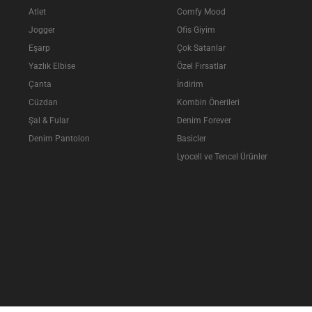
Atlet
Comfy Mood
Jogger
Ofis Giyim
Eşarp
Çok Satanlar
Yazlık Elbise
Özel Fırsatlar
Çanta
İndirim
Cüzdan
Kombin Önerileri
Şal & Fular
Denim Forever
Denim Pantolon
Basicler
Lyocell ve Tencel Ürünler