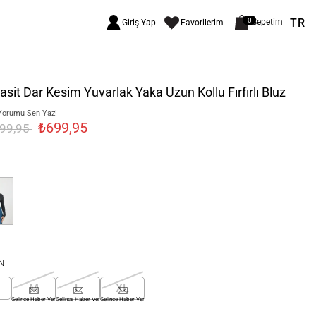
TR
0
Sepetim
Giriş Yap
Favorilerim
asit Dar Kesim Yuvarlak Yaka Uzun Kollu Fırfırlı Bluz
Yorumu Sen Yaz!
₺699,95
299,95
N
M
L
XL
Gelince Haber Ver
Gelince Haber Ver
Gelince Haber Ver