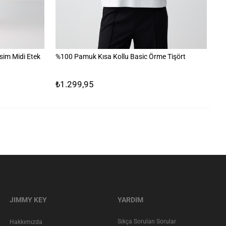
im Midi Etek
%100 Pamuk Kısa Kollu Basic Örme Tişört
Ta
₺1.299,95
₺
JIMMY KEY
YARDIM
Sıkça Sorulan Sorular
Hakkımızda