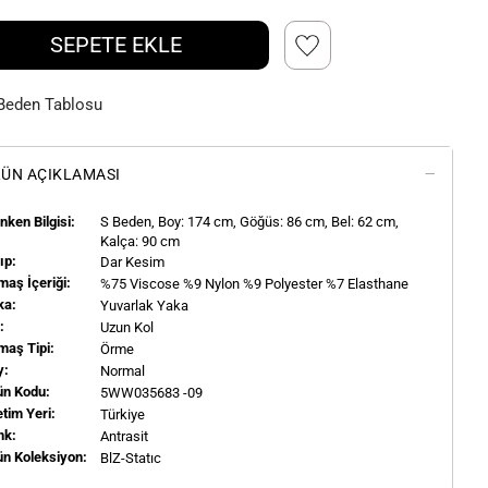
SEPETE EKLE
Beden Tablosu
ÜN AÇIKLAMASI
ken Bilgisi:
S
Beden, Boy:
174
cm, Göğüs: 86 cm, Bel: 62 cm,
Kalça: 90 cm
ıp:
Dar Kesim
aş İçeriği:
%75 Viscose %9 Nylon %9 Polyester %7 Elasthane
ka:
Yuvarlak Yaka
l:
Uzun Kol
maş Tipi:
Örme
y:
Normal
ün Kodu:
5WW035683 -09
tim Yeri:
Türkiye
nk:
Antrasit
ün Koleksiyon:
BlZ-Statıc