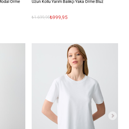
 Modal Örme
Uzun Kollu Yarım Balıkçı Yaka Örme Bluz
Ka
Bl
₺999,95
₺1.699,95
₺1