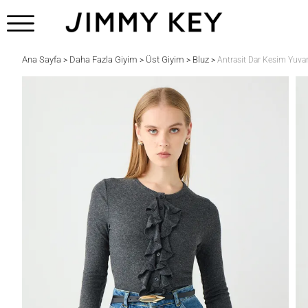
Ana Sayfa
Daha Fazla Giyim
Üst Giyim
Bluz
>
>
>
>
Antrasit Dar Kesim Yuvarl