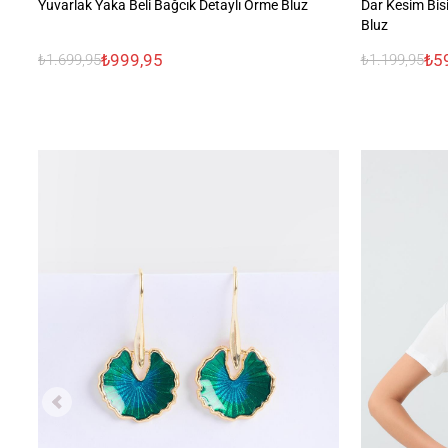
Yuvarlak Yaka Beli Bağcık Detaylı Örme Bluz
Dar Kesim Bis
Bluz
₺999,95
₺5
₺1.699,95
₺1.199,95