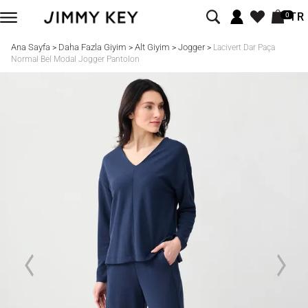
TR
0
Ana Sayfa
Daha Fazla Giyim
Alt Giyim
Jogger
>
>
>
>
Lacivert Dar Paça
Normal Bel Modal Jogger Pantolon