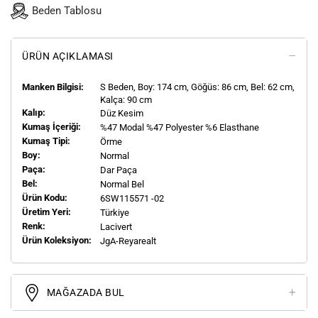
Beden Tablosu
ÜRÜN AÇIKLAMASI
Manken Bilgisi:
S
Beden, Boy:
174
cm, Göğüs: 86 cm, Bel: 62 cm,
Kalça: 90 cm
Kalıp:
Düz Kesim
Kumaş İçeriği:
%47 Modal %47 Polyester %6 Elasthane
Kumaş Tipi:
Örme
Boy:
Normal
Paça:
Dar Paça
Bel:
Normal Bel
Ürün Kodu:
6SW115571 -02
Üretim Yeri:
Türkiye
Renk:
Lacivert
Ürün Koleksiyon:
JgA-Reyarealt
MAĞAZADA BUL