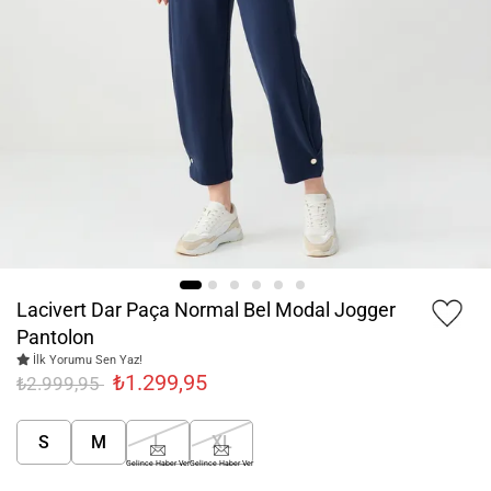
Lacivert Dar Paça Normal Bel Modal Jogger
Pantolon
İlk Yorumu Sen Yaz!
₺1.299,95
₺2.999,95
S
M
L
XL
Gelince Haber Ver
Gelince Haber Ver