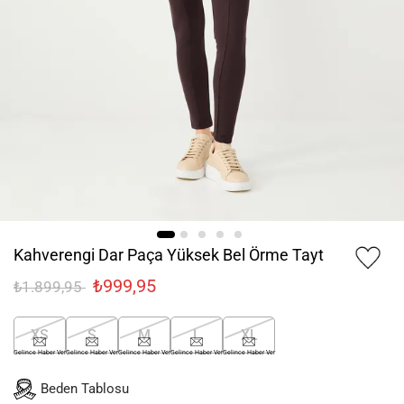
Kahverengi Dar Paça Yüksek Bel Örme Tayt
₺999,95
₺1.899,95
XS
S
M
L
XL
Gelince Haber Ver
Gelince Haber Ver
Gelince Haber Ver
Gelince Haber Ver
Gelince Haber Ver
Beden Tablosu