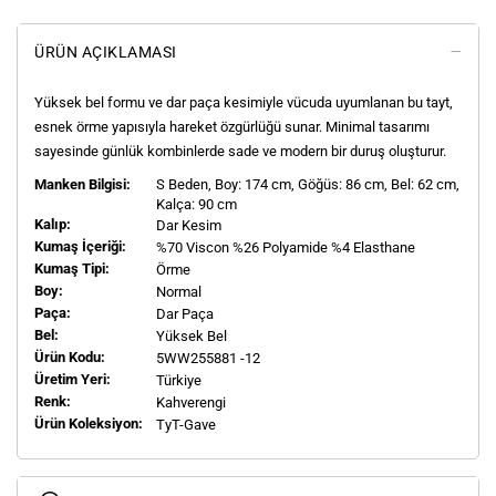
ÜRÜN AÇIKLAMASI
Yüksek bel formu ve dar paça kesimiyle vücuda uyumlanan bu tayt,
esnek örme yapısıyla hareket özgürlüğü sunar. Minimal tasarımı
sayesinde günlük kombinlerde sade ve modern bir duruş oluşturur.
Manken Bilgisi:
S
Beden, Boy:
174
cm, Göğüs: 86 cm, Bel: 62 cm,
Kalça: 90 cm
Kalıp:
Dar Kesim
Kumaş İçeriği:
%70 Viscon %26 Polyamide %4 Elasthane
Kumaş Tipi:
Örme
Boy:
Normal
Paça:
Dar Paça
Bel:
Yüksek Bel
Ürün Kodu:
5WW255881 -12
Üretim Yeri:
Türkiye
Renk:
Kahverengi
Ürün Koleksiyon:
TyT-Gave