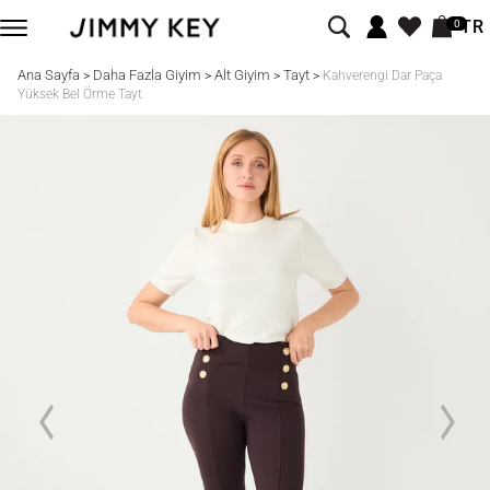
TR
0
Ana Sayfa
Daha Fazla Giyim
Alt Giyim
Tayt
>
>
>
>
Kahverengi Dar Paça
Yüksek Bel Örme Tayt