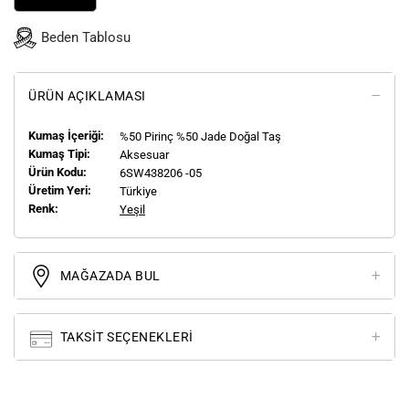
Beden Tablosu
ÜRÜN AÇIKLAMASI
Kumaş İçeriği:
%50 Pirinç %50 Jade Doğal Taş
Kumaş Tipi:
Aksesuar
Ürün Kodu:
6SW438206 -05
Üretim Yeri:
Türkiye
Renk:
Yeşil
MAĞAZADA BUL
TAKSIT SEÇENEKLERI