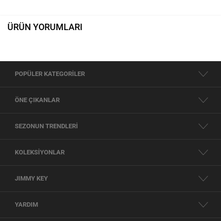
ÜRÜN YORUMLARI
POPÜLER KATEGORİLER
ÖNE ÇIKANLAR
SEZONUN TRENDLERİ
KOLEKSİYONLAR
JIMMY KEY
YARDIM