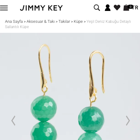
TR
0
Ana Sayfa
Aksesuar & Takı
Takılar
Küpe
>
>
>
>
Yeşil Deniz Kabuğu Detaylı
Sallantılı Küpe