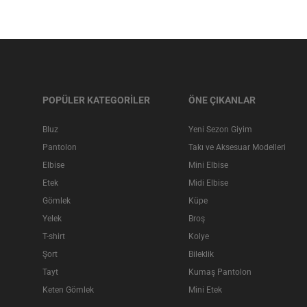
POPÜLER KATEGORİLER
ÖNE ÇIKANLAR
Bluz
Yeni Sezon Giyim
Pantolon
Takı ve Aksesuar Modelleri
Elbise
Mini Elbise
Etek
Midi Elbise
Gömlek
Küpe
Yelek
Broş
T-shirt
Kolye
Şort
Bileklik
Tayt
Kumaş Pantolon
Keten Gömlek
Mini Etek