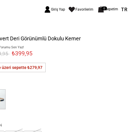
TR
0
Sepetim
Giriş Yap
Favorilerim
ivert Deri Görünümlü Dokulu Kemer
Yorumu Sen Yaz!
₺399,95
9,95
e üzeri sepette
₺279,97
N