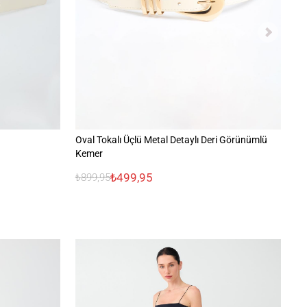
Oval Tokalı Üçlü Metal Detaylı Deri Görünümlü
De
Kemer
₺499,95
₺899,95
₺8