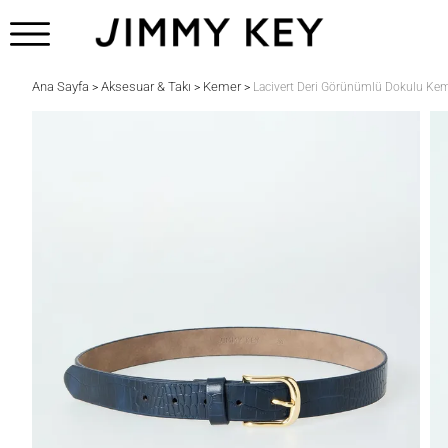
Ana Sayfa
Aksesuar & Takı
Kemer
>
>
>
Lacivert Deri Görünümlü Dokulu Ke