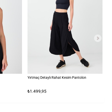
Yırtmaç Detaylı Rahat Kesim Pantolon
%1
₺1.499,95
₺