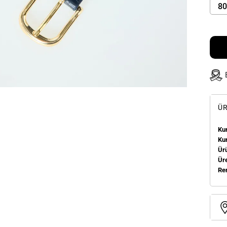
80
ÜR
Kum
Ku
Ür
Üre
Re