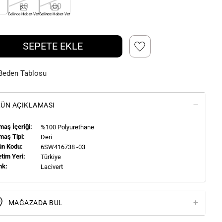
90
100
Gelince Haber Ver
Gelince Haber Ver
SEPETE EKLE
Beden Tablosu
ÜN AÇIKLAMASI
aş İçeriği:
%100 Polyurethane
maş Tipi:
Deri
ün Kodu:
6SW416738 -03
tim Yeri:
Türkiye
nk:
Lacivert
MAĞAZADA BUL