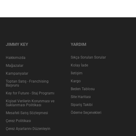
JIMMY KEY
YARDIM
Sıkça Sorulan Sorular
Hakkımızda
Kolay İade
Mağazalar
İletişim
Kampanyalar
Kargo
Toptan Satış - Franchising
Başvuru
Beden Tablosu
Key for Future - Staj Programı
Site Haritası
Kişisel Verilerin Korunması ve
Sipariş Takibi
Saklanması Politikası
Ödeme Seçenekleri
Mesafeli Satış Sözleşmesi
Çerez Politikası
Çerez Ayarlarını Düzenleyin