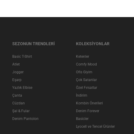
SEZONUN TRENDLERİ
KOLEKSİYONLAR
Basic T-Shirt
Ketenler
Atlet
Comfy Mood
Jogger
Ofis Giyim
Eşarp
Çok Satanlar
Yazlık Elbise
Özel Fırsatlar
Çanta
İndirim
Cüzdan
Kombin Önerileri
Şal & Fular
Denim Forever
Denim Pantolon
Basicler
Lyocell ve Tencel Ürünler