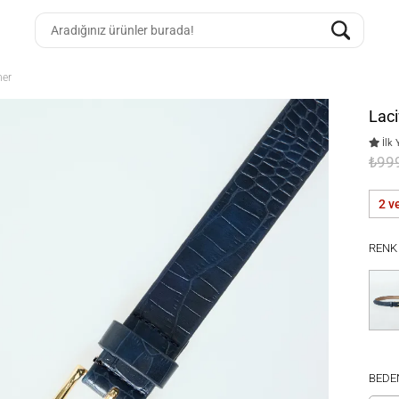
mer
Lac
İlk 
₺99
2 v
RENK
BEDE