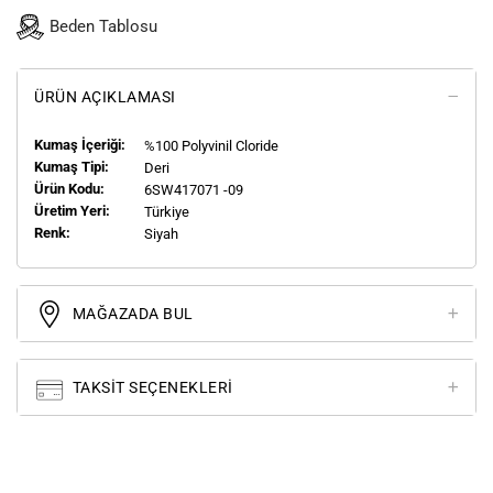
Beden Tablosu
ÜRÜN AÇIKLAMASI
Kumaş İçeriği:
%100 Polyvinil Cloride
Kumaş Tipi:
Deri
Ürün Kodu:
6SW417071 -09
Üretim Yeri:
Türkiye
Renk:
Siyah
MAĞAZADA BUL
TAKSIT SEÇENEKLERI