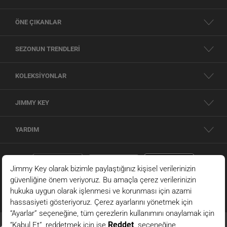
ÖNE ÇIKANLAR
SEZONUN TRENDLERİ
KOLEKSİYONLAR
JIMMY KEY
YARDIM