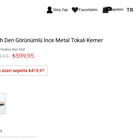
TR
0
Sepetim
Giriş Yap
Favorilerim
h Deri Görünümlü İnce Metal Tokalı Kemer
Yorumu Sen Yaz!
₺599,95
9,95
e üzeri sepette
₺419,97
N