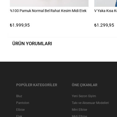
%100 Pamuk Normal Bel Rahat Kesim Midi Etek
V Yaka Kısa K
₺1.999,95
₺1.299,95
ÜRÜN YORUMLARI
POPÜLER KATEGORİLER
ÖNE ÇIKANLAR
Bluz
Yeni Sezon Giyim
Pantolon
Takı ve Aksesuar Modelleri
Elbise
Mini Elbise
Etek
Midi Elbise