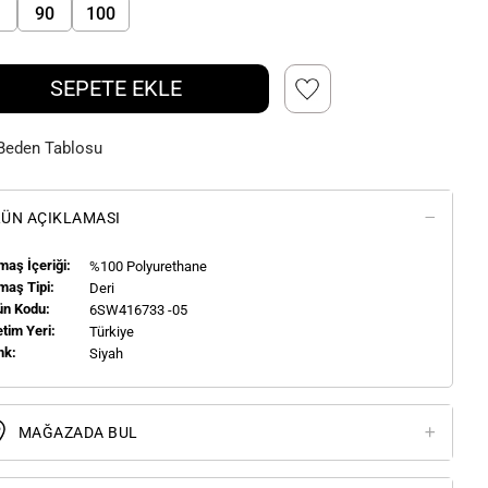
90
100
SEPETE EKLE
Beden Tablosu
ÜN AÇIKLAMASI
aş İçeriği:
%100 Polyurethane
maş Tipi:
Deri
ün Kodu:
6SW416733 -05
tim Yeri:
Türkiye
nk:
Siyah
MAĞAZADA BUL