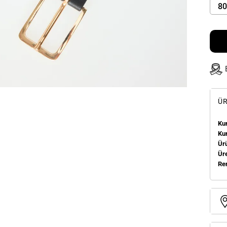
80
ÜR
Kum
Ku
Ür
Üre
Re