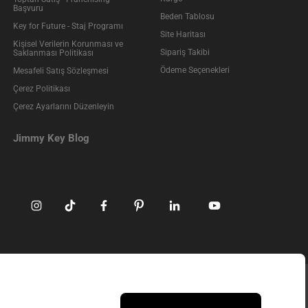
Başvuru
Beden Tablosu
Key for Future - Staj Programı
Site Haritası
Kişisel Verilerin Korunması ve
Sipariş Takibi
Saklanması Politikası
Ödeme Seçenekleri
Mesafeli Satış Sözleşmesi
Çerez Politikası
Çerez Ayarlarını Düzenleyin
Jimmy Key Blog