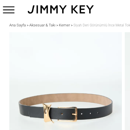
Ana Sayfa
Aksesuar & Takı
Kemer
>
>
>
Siyah Deri Görünümlü İnce Metal To