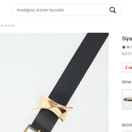
kalı Kemer
Siya
İlk 
₺99
2 v
RENK
BEDE