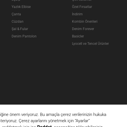
Yazlık Elbise
Özel Fırsatlar
Çanta
İndirim
Cüzdan
Kombin Önerileri
Şal & Fular
Denim Forever
Denim Pantolon
Basicler
Lyocell ve Tencel Ürünler