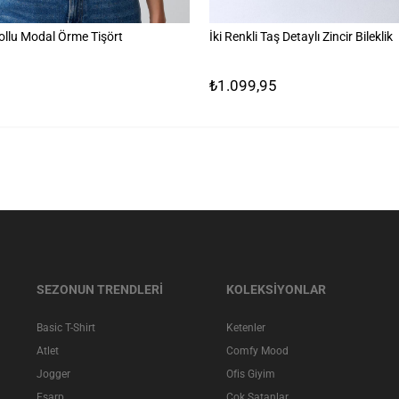
ollu Modal Örme Tişört
İki Renkli Taş Detaylı Zincir Bileklik
₺1.099,95
SEZONUN TRENDLERİ
KOLEKSİYONLAR
Basic T-Shirt
Ketenler
Atlet
Comfy Mood
Jogger
Ofis Giyim
Eşarp
Çok Satanlar