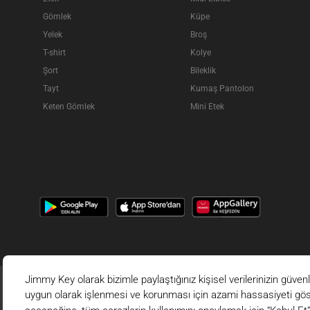
Gömlek
Küpe
Yelek
Broş
T-shirt
Kolye
Şort
Bileklik
Tayt
Kumaş Pantolon
Keten Gömlek
Mini Etek