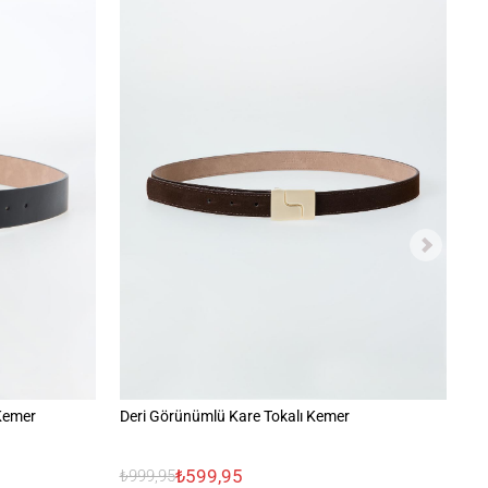
 Kemer
Deri Görünümlü Kare Tokalı Kemer
Yu
₺599,95
₺999,95
₺1