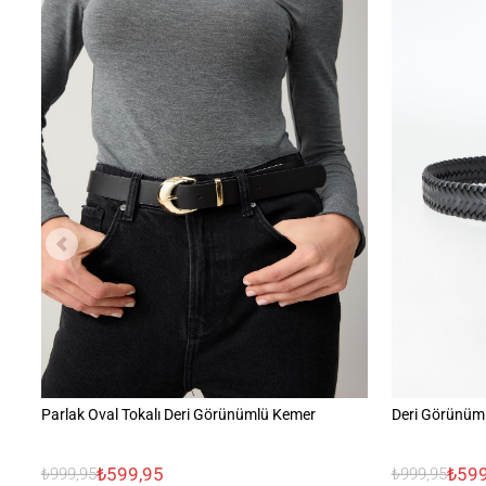
Parlak Oval Tokalı Deri Görünümlü Kemer
Deri Görünüml
₺599,95
₺599
₺999,95
₺999,95