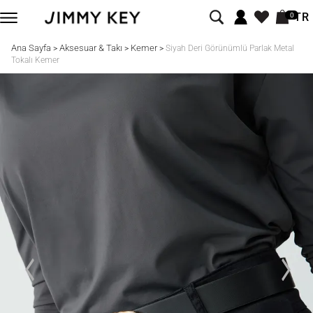
TR
0
Ana Sayfa
Aksesuar & Takı
Kemer
>
>
>
Siyah Deri Görünümlü Parlak Metal
Tokalı Kemer