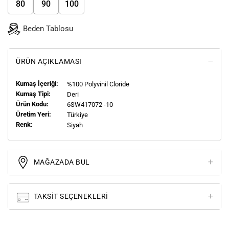
80
90
100
Beden Tablosu
ÜRÜN AÇIKLAMASI
Kumaş İçeriği:
%100 Polyvinil Cloride
Kumaş Tipi:
Deri
Ürün Kodu:
6SW417072 -10
Üretim Yeri:
Türkiye
Renk:
Siyah
MAĞAZADA BUL
TAKSIT SEÇENEKLERI