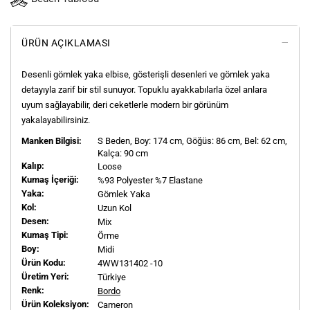
ÜRÜN AÇIKLAMASI
Desenli gömlek yaka elbise, gösterişli desenleri ve gömlek yaka
detayıyla zarif bir stil sunuyor. Topuklu ayakkabılarla özel anlara
uyum sağlayabilir, deri ceketlerle modern bir görünüm
yakalayabilirsiniz.
Manken Bilgisi:
S
Beden, Boy:
174
cm, Göğüs: 86 cm, Bel: 62 cm,
Kalça: 90 cm
Kalıp:
Loose
Kumaş İçeriği:
%93 Polyester %7 Elastane
Yaka:
Gömlek Yaka
Kol:
Uzun Kol
Desen:
Mix
Kumaş Tipi:
Örme
Boy:
Midi
Ürün Kodu:
4WW131402 -10
Üretim Yeri:
Türkiye
Renk:
Bordo
Ürün Koleksiyon:
Cameron