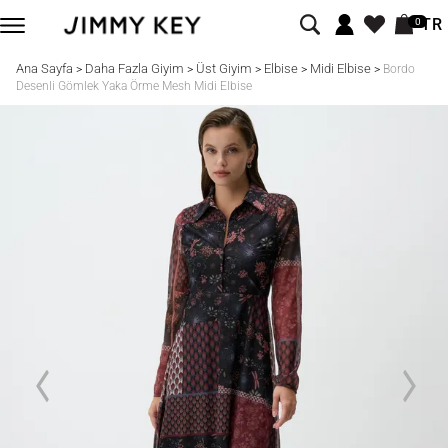
TR
0
Ana Sayfa
Daha Fazla Giyim
Üst Giyim
Elbise
Midi Elbise
>
>
>
>
>
Bordo
Desenli Gömlek Yaka Örme Mesh Midi Elbise