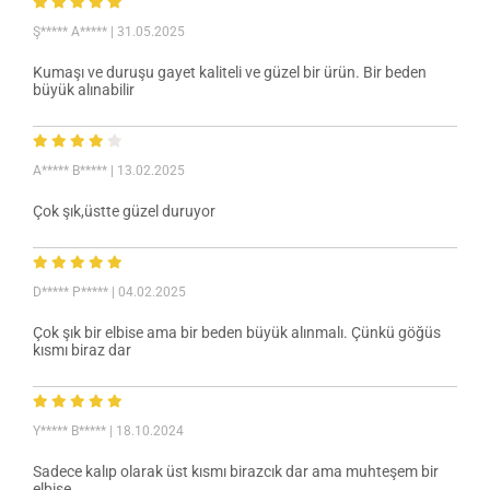
Ş***** A*****
| 31.05.2025
Kumaşı ve duruşu gayet kaliteli ve güzel bir ürün. Bir beden
büyük alınabilir
A***** B*****
| 13.02.2025
Çok şık,üstte güzel duruyor
D***** P*****
| 04.02.2025
Çok şık bir elbise ama bir beden büyük alınmalı. Çünkü göğüs
kısmı biraz dar
Y***** B*****
| 18.10.2024
Sadece kalıp olarak üst kısmı birazcık dar ama muhteşem bir
elbise