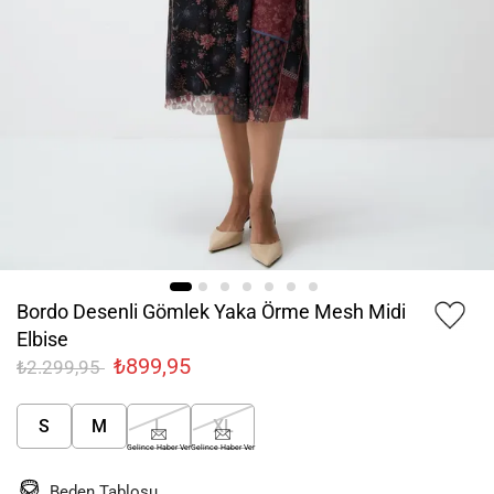
Bordo Desenli Gömlek Yaka Örme Mesh Midi
Elbise
₺899,95
₺2.299,95
S
M
L
XL
Gelince Haber Ver
Gelince Haber Ver
Beden Tablosu