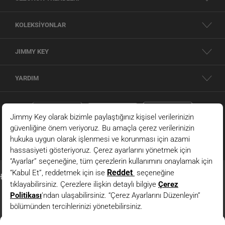
KOLEKSİYONLAR
JIMMY KEY
YARDIM