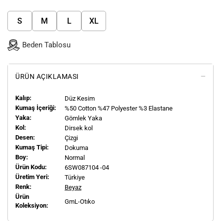
S
M
L
XL
Beden Tablosu
ÜRÜN AÇIKLAMASI
Kalıp:
Düz Kesim
Kumaş İçeriği:
%50 Cotton %47 Polyester %3 Elastane
Yaka:
Gömlek Yaka
Kol:
Dirsek kol
Desen:
Çizgi
Kumaş Tipi:
Dokuma
Boy:
Normal
Ürün Kodu:
6SW087104 -04
Üretim Yeri:
Türkiye
Renk:
Beyaz
Ürün
GmL-Otıko
Koleksiyon: