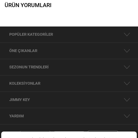
ÜRÜN YORUMLARI
POPÜLER KATEGORİLER
ÖNE ÇIKANLAR
SEZONUN TRENDLERİ
KOLEKSİYONLAR
JIMMY KEY
YARDIM