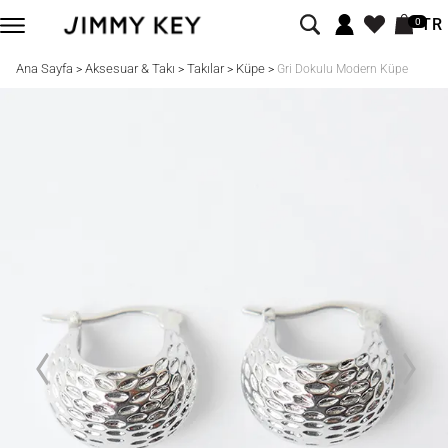
TR
0
Ana Sayfa
Aksesuar & Takı
Takılar
Küpe
>
>
>
>
Gri Dokulu Modern Küpe