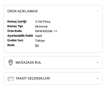
ÜRÜN AÇIKLAMASI
Kumaş İçeriği:
%100 Pirinç
Kumaş Tipi:
Aksesuar
Ürün Kodu:
5WW435246 -11
Ayarlanabilir/Sabit:
Sabit
Üretim Yeri:
Türkiye
Renk:
Gri
MAĞAZADA BUL
TAKSIT SEÇENEKLERI