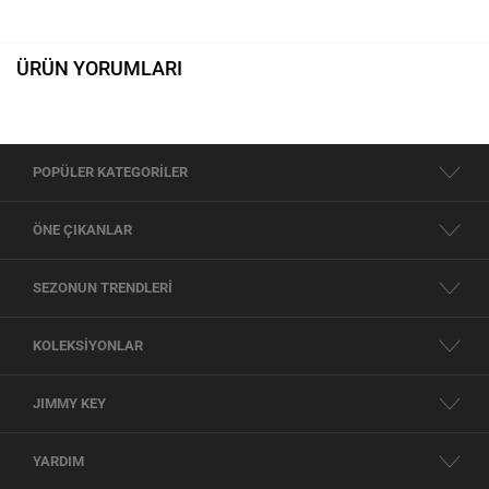
ÜRÜN YORUMLARI
POPÜLER KATEGORİLER
ÖNE ÇIKANLAR
SEZONUN TRENDLERİ
KOLEKSİYONLAR
JIMMY KEY
YARDIM