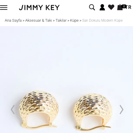
TR
0
Ana Sayfa
Aksesuar & Takı
Takılar
Küpe
>
>
>
>
Sarı Dokulu Modern Küpe