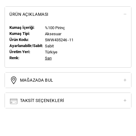
ÜRÜN AÇIKLAMASI
Kumaş İçeriği:
%100 Pirinç
Kumaş Tipi:
Aksesuar
Ürün Kodu:
5WW435246 -11
Ayarlanabilir/Sabit:
Sabit
Üretim Yeri:
Türkiye
Renk:
Sarı
MAĞAZADA BUL
TAKSIT SEÇENEKLERI