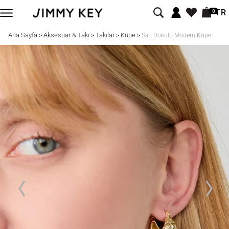
TR
0
Ana Sayfa
Aksesuar & Takı
Takılar
Küpe
>
>
>
>
Sarı Dokulu Modern Küpe