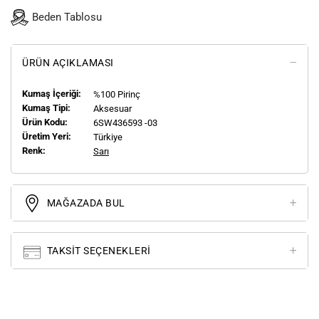
Beden Tablosu
ÜRÜN AÇIKLAMASI
Kumaş İçeriği:
%100 Pirinç
Kumaş Tipi:
Aksesuar
Ürün Kodu:
6SW436593 -03
Üretim Yeri:
Türkiye
Renk:
Sarı
MAĞAZADA BUL
TAKSIT SEÇENEKLERI