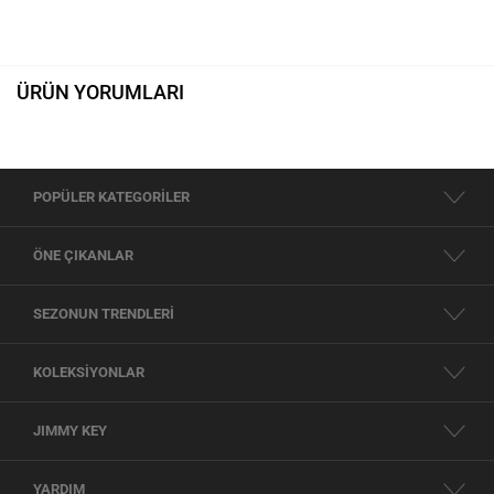
ÜRÜN YORUMLARI
POPÜLER KATEGORİLER
ÖNE ÇIKANLAR
SEZONUN TRENDLERİ
KOLEKSİYONLAR
JIMMY KEY
YARDIM