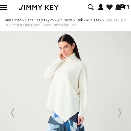
TR
0
Ana Sayfa
Daha Fazla Giyim
Alt Giyim
Etek
Midi Etek
>
>
>
>
>
Karışık Düşük
Bel Rahat Kesim Desenli Mesh Örme Midi Etek