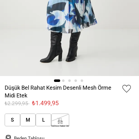
Düşük Bel Rahat Kesim Desenli Mesh Örme
Midi Etek
₺1.499,95
₺2.299,95
S
M
L
XL
Gelince Haber Ver
Beden Tablosu