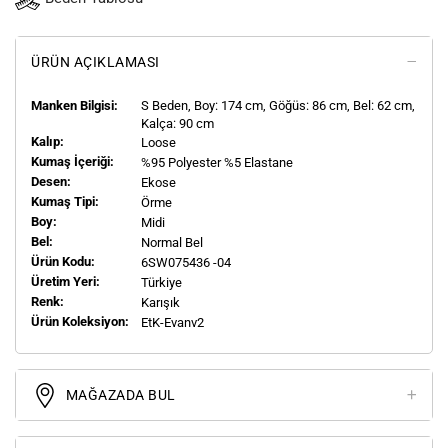
ÜRÜN AÇIKLAMASI
Manken Bilgisi:
S
Beden, Boy:
174
cm, Göğüs: 86 cm, Bel: 62 cm,
Kalça: 90 cm
Kalıp:
Loose
Kumaş İçeriği:
%95 Polyester %5 Elastane
Desen:
Ekose
Kumaş Tipi:
Örme
Boy:
Midi
Bel:
Normal Bel
Ürün Kodu:
6SW075436 -04
Üretim Yeri:
Türkiye
Renk:
Karışık
Ürün Koleksiyon:
EtK-Evanv2
MAĞAZADA BUL