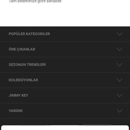
Tam bedeninize göre alınabilir.
POPÜLER KATEGORİLER
ÖNE ÇIKANLAR
SEZONUN TRENDLERİ
KOLEKSİYONLAR
JIMMY KEY
YARDIM