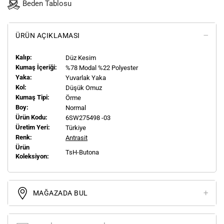
Beden Tablosu
ÜRÜN AÇIKLAMASI
Kalıp:
Düz Kesim
Kumaş İçeriği:
%78 Modal %22 Polyester
Yaka:
Yuvarlak Yaka
Kol:
Düşük Omuz
Kumaş Tipi:
Örme
Boy:
Normal
Ürün Kodu:
6SW275498 -03
Üretim Yeri:
Türkiye
Renk:
Antrasit
Ürün
TsH-Butona
Koleksiyon:
MAĞAZADA BUL