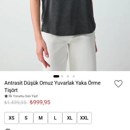
Antrasit Düşük Omuz Yuvarlak Yaka Örme
Tişört
İlk Yorumu Sen Yaz!
₺999,95
₺1.499,95
XS
S
M
L
XL
XXL