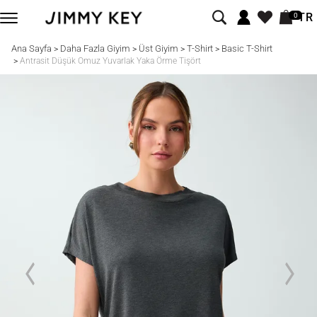
TR
0
Ana Sayfa
Daha Fazla Giyim
Üst Giyim
T-Shirt
Basic T-Shirt
>
>
>
>
>
Antrasit Düşük Omuz Yuvarlak Yaka Örme Tişört