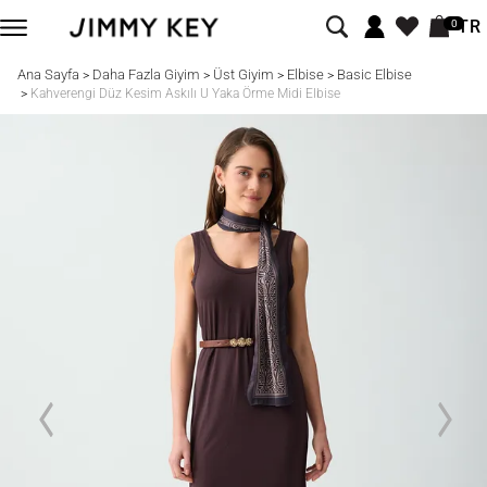
TR
0
Ana Sayfa
Daha Fazla Giyim
Üst Giyim
Elbise
Basic Elbise
>
>
>
>
>
Kahverengi Düz Kesim Askılı U Yaka Örme Midi Elbise