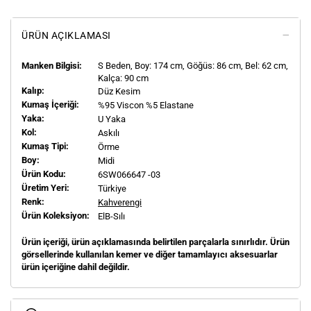
ÜRÜN AÇIKLAMASI
Manken Bilgisi:
S
Beden, Boy:
174
cm, Göğüs: 86 cm, Bel: 62 cm,
Kalça: 90 cm
Kalıp:
Düz Kesim
Kumaş İçeriği:
%95 Viscon %5 Elastane
Yaka:
U Yaka
Kol:
Askılı
Kumaş Tipi:
Örme
Boy:
Midi
Ürün Kodu:
6SW066647 -03
Üretim Yeri:
Türkiye
Renk:
Kahverengi
Ürün Koleksiyon:
ElB-Sılı
Ürün içeriği, ürün açıklamasında belirtilen parçalarla sınırlıdır. Ürün
görsellerinde kullanılan kemer ve diğer tamamlayıcı aksesuarlar
ürün içeriğine dahil değildir.