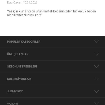
Esra Cakar
| 10.04.2026
Yaz için kurtarıcı bir ürün kaliteli bedeninizden bir küçük beden
alabilirsiniz duruşu zarif
POPÜLER KATEGORİLER
ÖNE ÇIKANLAR
SEZONUN TRENDLERİ
KOLEKSİYONLAR
JIMMY KEY
YARDIM