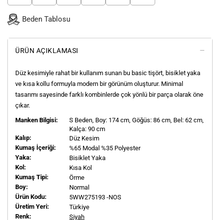
Beden Tablosu
ÜRÜN AÇIKLAMASI
Düz kesimiyle rahat bir kullanım sunan bu basic tişört, bisiklet yaka
ve kısa kollu formuyla modern bir görünüm oluşturur. Minimal
tasarımı sayesinde farklı kombinlerde çok yönlü bir parça olarak öne
çıkar.
Manken Bilgisi:
S
Beden, Boy:
174
cm, Göğüs: 86 cm, Bel: 62 cm,
Kalça: 90 cm
Kalıp:
Düz Kesim
Kumaş İçeriği:
%65 Modal %35 Polyester
Yaka:
Bisiklet Yaka
Kol:
Kısa Kol
Kumaş Tipi:
Örme
Boy:
Normal
Ürün Kodu:
5WW275193 -NOS
Üretim Yeri:
Türkiye
Renk:
Siyah