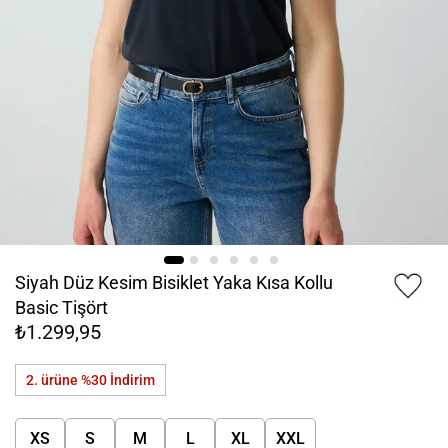
Siyah Düz Kesim Bisiklet Yaka Kısa Kollu
Basic Tişört
₺1.299,95
2. ürüne %30
İndirim
XS
S
M
L
XL
XXL