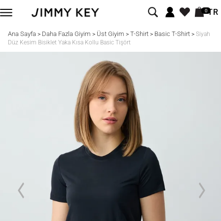
TR
0
Ana Sayfa
Daha Fazla Giyim
Üst Giyim
T-Shirt
Basic T-Shirt
>
>
>
>
>
Siyah
Düz Kesim Bisiklet Yaka Kısa Kollu Basic Tişört