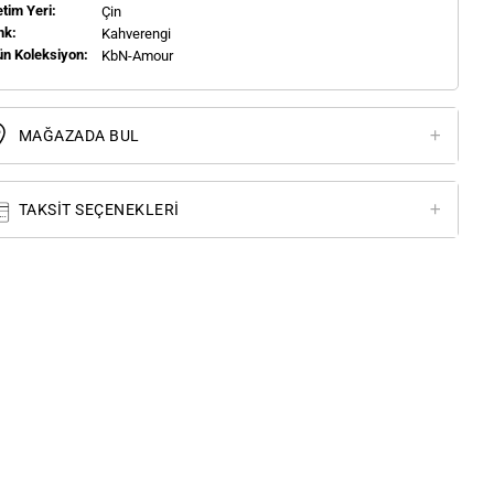
tim Yeri:
Çin
nk:
Kahverengi
ün Koleksiyon:
KbN-Amour
MAĞAZADA BUL
TAKSIT SEÇENEKLERI