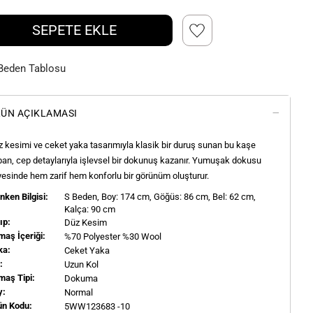
SEPETE EKLE
Beden Tablosu
ÜN AÇIKLAMASI
 kesimi ve ceket yaka tasarımıyla klasik bir duruş sunan bu kaşe
an, cep detaylarıyla işlevsel bir dokunuş kazanır. Yumuşak dokusu
esinde hem zarif hem konforlu bir görünüm oluşturur.
ken Bilgisi:
S
Beden, Boy:
174
cm, Göğüs: 86 cm, Bel: 62 cm,
Kalça: 90 cm
ıp:
Düz Kesim
aş İçeriği:
%70 Polyester %30 Wool
ka:
Ceket Yaka
l:
Uzun Kol
maş Tipi:
Dokuma
y:
Normal
ün Kodu:
5WW123683 -10