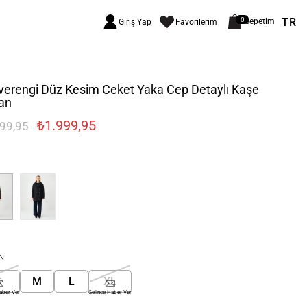
TR
0
Sepetim
Giriş Yap
Favorilerim
verengi Düz Kesim Ceket Yaka Cep Detaylı Kaşe
an
₺1.999,95
999,95
N
S
M
L
XL
aber Ver
Gelince Haber Ver