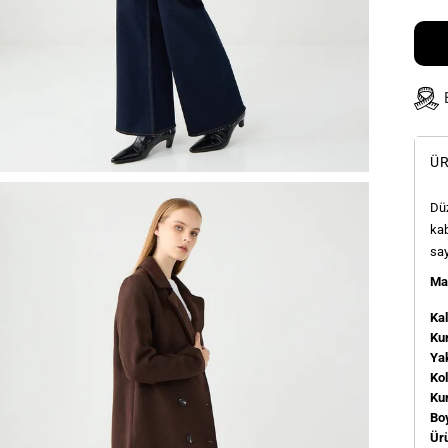
ÜR
Düz
kab
say
Man
Kal
Kum
Ya
Ko
Ku
Bo
Ür