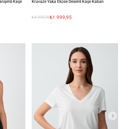
rışımlı Kaşe
Kruvaze Yaka Ekose Desenli Kaşe Kaban
Uz
₺1.999,95
₺4.999,95
₺3