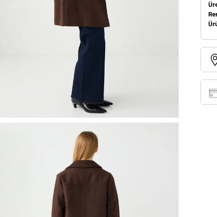
Üre
Re
Ür