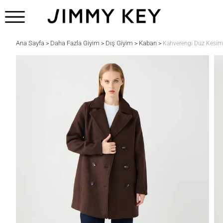
Ana Sayfa
Daha Fazla Giyim
Dış Giyim
Kaban
>
>
>
>
Kahverengi Düz Kesim 