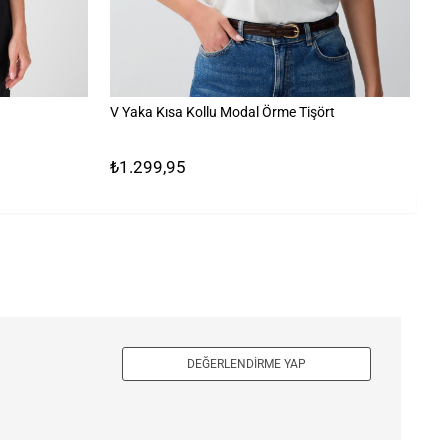
V Yaka Kısa Kollu Modal Örme Tişört
Çi
₺1.299,95
₺
DEĞERLENDIRME YAP