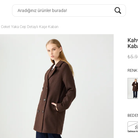
Ceket Yaka Cep Detaylı Kaşe Kaban
Kah
Kab
₺5.
RENK
BEDE
Gelince H