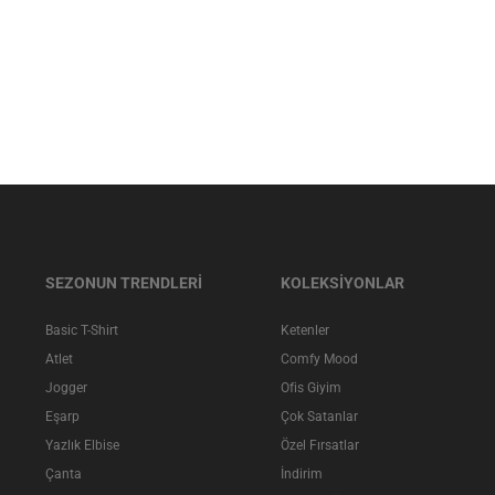
SEZONUN TRENDLERİ
KOLEKSİYONLAR
Basic T-Shirt
Ketenler
Atlet
Comfy Mood
Jogger
Ofis Giyim
Eşarp
Çok Satanlar
Yazlık Elbise
Özel Fırsatlar
Çanta
İndirim