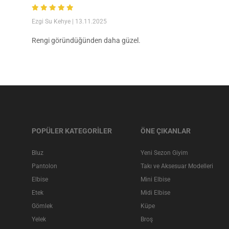
Ezgi Su Kehye
| 13.11.2025
Rengi göründüğünden daha güzel.
POPÜLER KATEGORİLER
ÖNE ÇIKANLAR
Bluz
Yeni Sezon Giyim
Pantolon
Takı ve Aksesuar Modelleri
Elbise
Mini Elbise
Etek
Midi Elbise
Gömlek
Küpe
Yelek
Broş