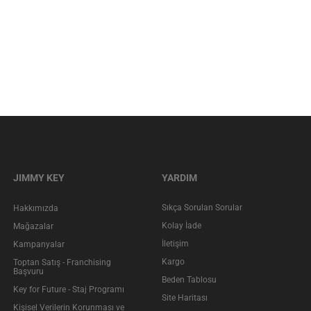
JIMMY KEY
YARDIM
Sıkça Sorulan Sorular
Hakkımızda
Kolay İade
Mağazalar
İletişim
Kampanyalar
Kargo
Toptan Satış - Franchising
Başvuru
Beden Tablosu
Key for Future - Staj Programı
Site Haritası
Kişisel Verilerin Korunması ve