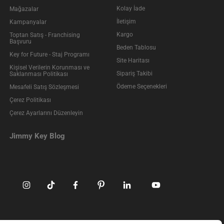
Kolay İade
Mağazalar
İletişim
Kampanyalar
Kargo
Toptan Satış - Franchising
Başvuru
Beden Tablosu
Key for Future - Staj Programı
Site Haritası
Kişisel Verilerin Korunması ve
Sipariş Takibi
Saklanması Politikası
Ödeme Seçenekleri
Mesafeli Satış Sözleşmesi
Çerez Politikası
Çerez Ayarlarını Düzenleyin
Jimmy Key Blog