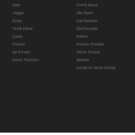
Atlet
Comfy Mood
Jogger
Ofis Giyim
Eşarp
Çok Satanlar
Yazlık Elbise
Özel Fırsatlar
Çanta
İndirim
Cüzdan
Kombin Önerileri
Şal & Fular
Denim Forever
Denim Pantolon
Basicler
Lyocell ve Tencel Ürünler