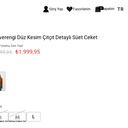
TR
0
Sepetim
Giriş Yap
Favorilerim
erengi Düz Kesim Çıtçıt Detaylı Süet Ceket
Yorumu Sen Yaz!
₺1.999,95
999,95
N
S
M
L
aber Ver
Gelince Haber Ver