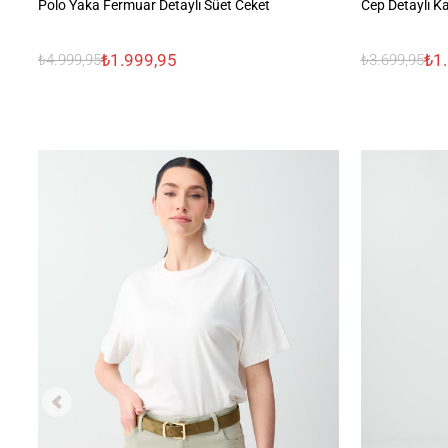
Polo Yaka Fermuar Detaylı Süet Ceket
Cep Detaylı 
₺1.999,95
₺1
₺4.999,95
₺3.699,95