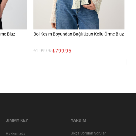
rme Bluz
Bol Kesim Boyundan Bağlı Uzun Kollu Örme Bluz
Kı
₺799,95
₺1.999,95
₺9
JIMMY KEY
YARDIM
Sıkça Sorulan Sorular
Hakkımızda