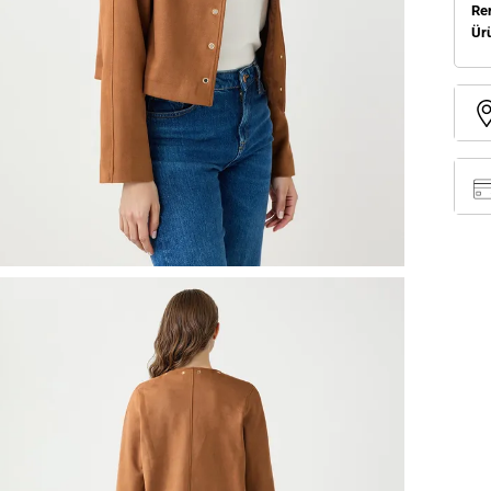
Re
Ür