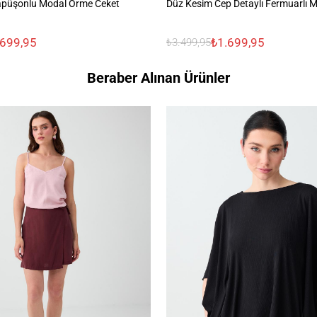
Kapüşonlu Modal Örme Ceket
Düz Kesim Cep Detaylı Fermuarlı 
.699,95
₺1.699,95
₺3.499,95
Beraber Alınan Ürünler