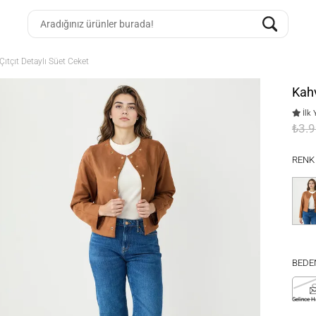
ıtçıt Detaylı Süet Ceket
Kahv
İlk 
₺3.
RENK
BEDE
Gelince H