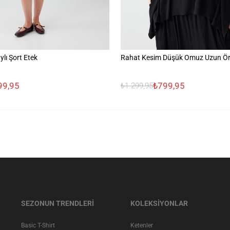
lı Şort Etek
Rahat Kesim Düşük Omuz Uzun Ö
99,95
₺799,95
₺1.299,95
SEZONUN TRENDLERİ
KOLEKSİYONLAR
Basic T-Shirt
Ketenler