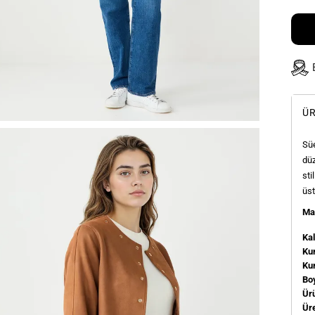
ÜR
Süe
düz
sti
üst
Man
Kal
Kum
Ku
Bo
Ür
Üre