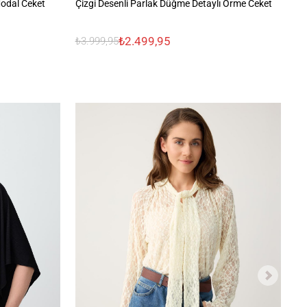
Modal Ceket
Çizgi Desenli Parlak Düğme Detaylı Örme Ceket
Uz
₺2.499,95
₺3.999,95
₺3