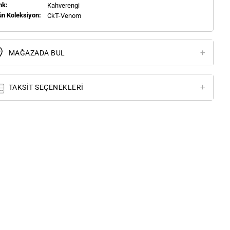
nk:
Kahverengi
ün Koleksiyon:
CkT-Venom
MAĞAZADA BUL
TAKSIT SEÇENEKLERI