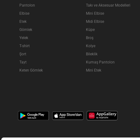
Pantolon
Takı ve Aksesuar Modelleri
Elbise
Mini Elbise
Etek
Midi Elbise
Gömlek
Küpe
Yelek
Broş
T-shirt
Kolye
Şort
Bileklik
Tayt
Kumaş Pantolon
Keten Gömlek
Mini Etek