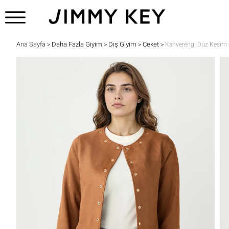
Ana Sayfa
Daha Fazla Giyim
Dış Giyim
Ceket
>
>
>
>
Kahverengi Düz Kesim Ç