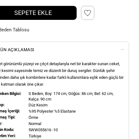
SEPETE EKLE
Beden Tablosu
ÜN AÇIKLAMASI
t görünümlü yüzeyi ve çıtçıt detaylarıyla net bir karakter sunan ceket,
 kesimi sayesinde temiz ve düzenli bir duruş sergiler. Günlük şehir
linden daha şık kombinlere kadar farklı kullanımlara eşlik eden güçlü bir
 katman olarak öne çıkar.
ken Bilgisi:
S
Beden, Boy:
174
cm, Göğüs: 86 cm, Bel: 62 cm,
Kalça: 90 cm
ıp:
Düz Kesim
aş İçeriği:
%95 Polyester %5 Elastane
maş Tipi:
Örme
y:
Normal
ün Kodu:
5WW055616 -10
tim Yeri:
Türkiye