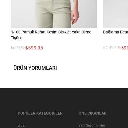
%100 Pamuk Rahat Kesim Bisiklet Yaka Örme
Bağlama Detay
Tişört
₺599,95
₺9
₺699,95
₺1.499,95
ÜRÜN YORUMLARI
POPÜLER KATEGORİLER
ÖNE ÇIKANLAR
Bluz
Yeni Sezon Giyim