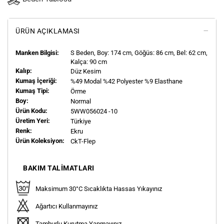
ÜRÜN AÇIKLAMASI
Manken Bilgisi:
S
Beden, Boy:
174
cm, Göğüs: 86 cm, Bel: 62 cm,
Kalça: 90 cm
Kalıp:
Düz Kesim
Kumaş İçeriği:
%49 Modal %42 Polyester %9 Elasthane
Kumaş Tipi:
Örme
Boy:
Normal
Ürün Kodu:
5WW056024 -10
Üretim Yeri:
Türkiye
Renk:
Ekru
Ürün Koleksiyon:
CkT-Flep
BAKIM TALIMATLARI
Maksimum 30°C Sıcaklıkta Hassas Yıkayınız
Ağartıcı Kullanmayınız
Tamburlu Kurutma Yapmayınız