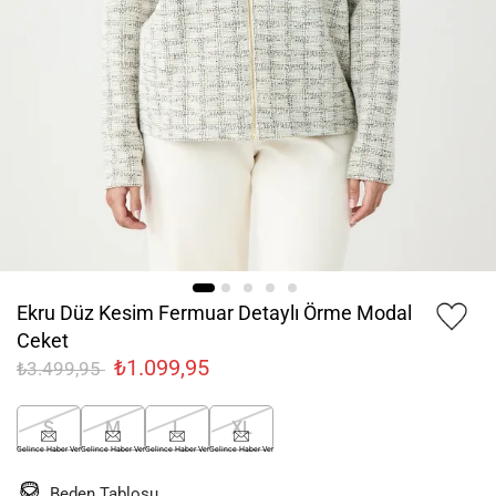
Ekru Düz Kesim Fermuar Detaylı Örme Modal
Ceket
₺1.099,95
₺3.499,95
S
M
L
XL
Gelince Haber Ver
Gelince Haber Ver
Gelince Haber Ver
Gelince Haber Ver
Beden Tablosu