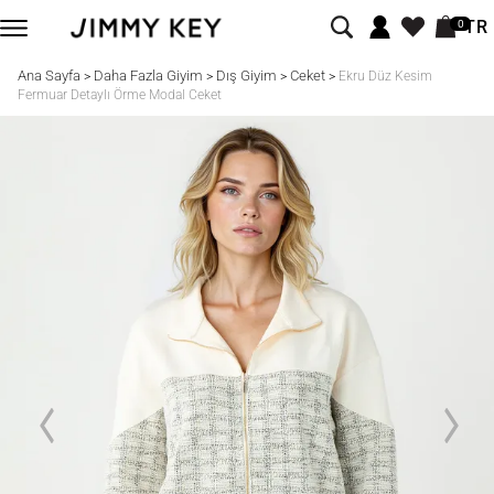
TR
0
Ana Sayfa
Daha Fazla Giyim
Dış Giyim
Ceket
>
>
>
>
Ekru Düz Kesim
Fermuar Detaylı Örme Modal Ceket