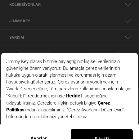
KOLEKSİYONLAR
JIMMY KEY
YARDIM
Ekru Düz Kesim Fermuar Detaylı Örme Modal Ceket
© 2026 - JIMMY KEY |
Bilgi Toplumu Hizmetleri