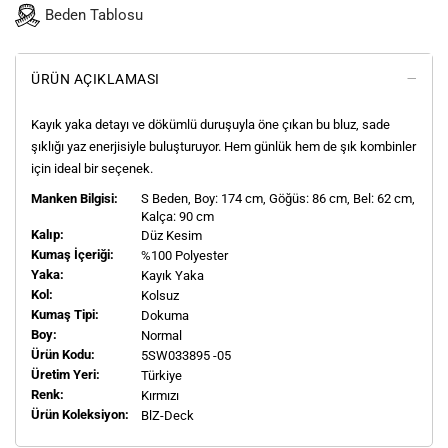
Beden Tablosu
ÜRÜN AÇIKLAMASI
Kayık yaka detayı ve dökümlü duruşuyla öne çıkan bu bluz, sade
şıklığı yaz enerjisiyle buluşturuyor. Hem günlük hem de şık kombinler
için ideal bir seçenek.
Manken Bilgisi:
S
Beden, Boy:
174
cm, Göğüs: 86 cm, Bel: 62 cm,
Kalça: 90 cm
Kalıp:
Düz Kesim
Kumaş İçeriği:
%100 Polyester
Yaka:
Kayık Yaka
Kol:
Kolsuz
Kumaş Tipi:
Dokuma
Boy:
Normal
Ürün Kodu:
5SW033895 -05
Üretim Yeri:
Türkiye
Renk:
Kırmızı
Ürün Koleksiyon:
BlZ-Deck