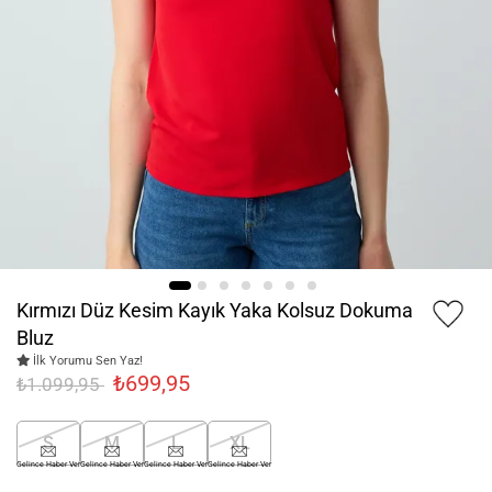
Kırmızı Düz Kesim Kayık Yaka Kolsuz Dokuma
Bluz
İlk Yorumu Sen Yaz!
₺699,95
₺1.099,95
S
M
L
XL
Gelince Haber Ver
Gelince Haber Ver
Gelince Haber Ver
Gelince Haber Ver