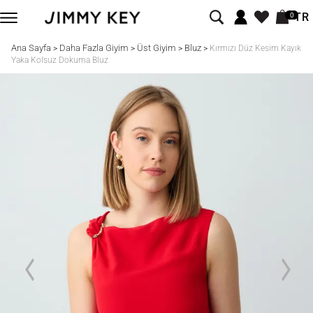
TR
0
Ana Sayfa
Daha Fazla Giyim
Üst Giyim
Bluz
>
>
>
>
Kırmızı Düz Kesim Kayık
Yaka Kolsuz Dokuma Bluz