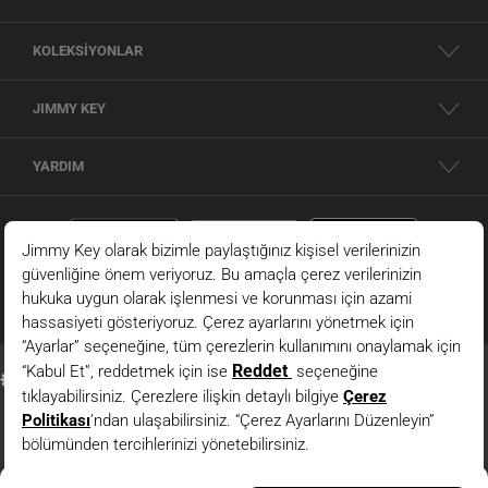
KOLEKSİYONLAR
JIMMY KEY
YARDIM