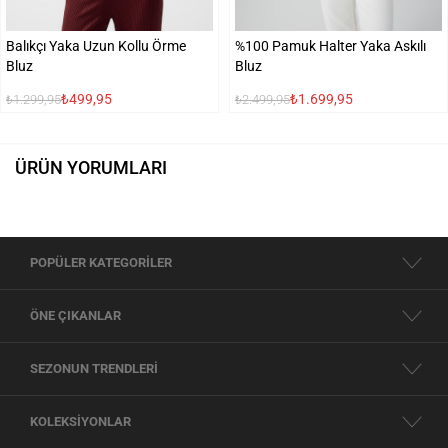
Balıkçı Yaka Uzun Kollu Örme
%100 Pamuk Halter Yaka Askılı
Bluz
Bluz
₺499,95
₺1.699,95
₺1.299,95
₺2.499,95
ÜRÜN YORUMLARI
POPÜLER KATEGORİLER
ÖNE ÇIKANLAR
SEZONUN TRENDLERİ
KOLEKSİYONLAR