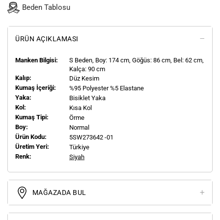
Beden Tablosu
ÜRÜN AÇIKLAMASI
Manken Bilgisi:
S
Beden, Boy:
174
cm, Göğüs: 86 cm, Bel: 62 cm,
Kalça: 90 cm
Kalıp:
Düz Kesim
Kumaş İçeriği:
%95 Polyester %5 Elastane
Yaka:
Bisiklet Yaka
Kol:
Kısa Kol
Kumaş Tipi:
Örme
Boy:
Normal
Ürün Kodu:
5SW273642 -01
Üretim Yeri:
Türkiye
Renk:
Siyah
MAĞAZADA BUL