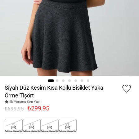
Siyah Düz Kesim Kısa Kollu Bisiklet Yaka
Örme Tişört
İlk Yorumu Sen Yaz!
₺299,95
₺699,95
S
M
L
XL
Gelince Haber Ver
Gelince Haber Ver
Gelince Haber Ver
Gelince Haber Ver