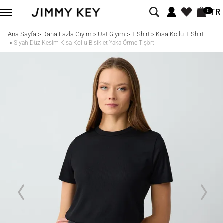
TR
0
Ana Sayfa
Daha Fazla Giyim
Üst Giyim
T-Shirt
Kısa Kollu T-Shirt
>
>
>
>
>
Siyah Düz Kesim Kısa Kollu Bisiklet Yaka Örme Tişört