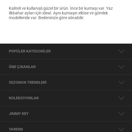
Kaliteli ve kullanışlı güzel bir ürün. İnce bir kumaşı var. Yaz
ilkbahar ayları için ideal. Aynı kumaşın elbise ve gömlek
modelleride var. Bedeninize göre alınabilir.
POPÜLER KATEGORİLER
ÖNE ÇIKANLAR
SEZONUN TRENDLERİ
KOLEKSİYONLAR
JIMMY KEY
YARDIM