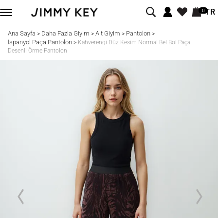
TR
0
Ana Sayfa
Daha Fazla Giyim
Alt Giyim
Pantolon
>
>
>
>
İspanyol Paça Pantolon
>
Kahverengi Düz Kesim Normal Bel Bol Paça
Desenli Örme Pantolon