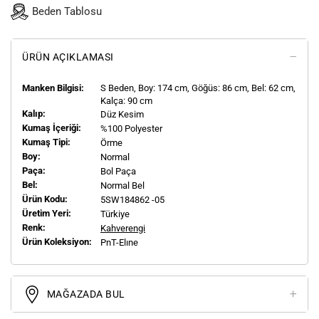
Beden Tablosu
ÜRÜN AÇIKLAMASI
Manken Bilgisi:
S
Beden, Boy:
174
cm, Göğüs: 86 cm, Bel: 62 cm,
Kalça: 90 cm
Kalıp:
Düz Kesim
Kumaş İçeriği:
%100 Polyester
Kumaş Tipi:
Örme
Boy:
Normal
Paça:
Bol Paça
Bel:
Normal Bel
Ürün Kodu:
5SW184862 -05
Üretim Yeri:
Türkiye
Renk:
Kahverengi
Ürün Koleksiyon:
PnT-Elıne
MAĞAZADA BUL