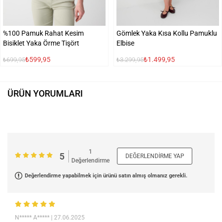
%100 Pamuk Rahat Kesim
Gömlek Yaka Kısa Kollu Pamuklu
Bisiklet Yaka Örme Tişört
Elbise
₺599,95
₺1.499,95
₺699,95
₺3.299,95
ÜRÜN YORUMLARI
1
5
DEĞERLENDIRME YAP
Değerlendirme
Değerlendirme yapabilmek için ürünü satın almış olmanız gerekli.
N***** A*****
| 27.06.2025