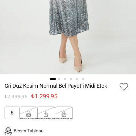
Gri Düz Kesim Normal Bel Payetli Midi Etek
₺1.299,95
₺2.999,95
S
M
L
XL
Gelince Haber Ver
Gelince Haber Ver
Gelince Haber Ver
Beden Tablosu