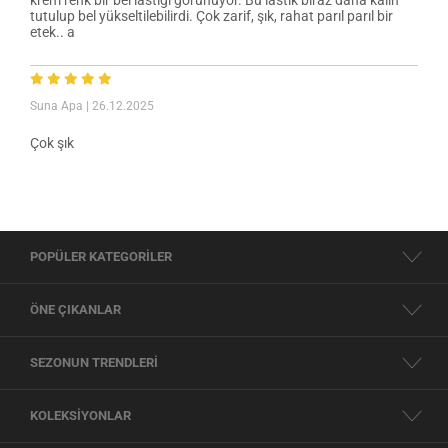
tutulup bel yükseltilebilirdi. Çok zarif, şık, rahat parıl parıl bir
etek.. a
Suna Apa
| 26.12.2025
Çok şık
POPÜLER KATEGORİLER
ÖNE ÇIKANLAR
SEZONUN TRENDLERİ
KOLEKSİYONLAR