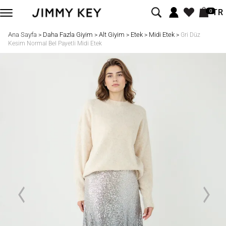
TR
0
Ana Sayfa
Daha Fazla Giyim
Alt Giyim
Etek
Midi Etek
>
>
>
>
>
Gri Düz
Kesim Normal Bel Payetli Midi Etek