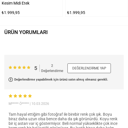
Kesim Midi Etek
₺1.999,95
₺1.999,95
ÜRÜN YORUMLARI
2
5
DEĞERLENDIRME YAP
Değerlendirme
Değerlendirme yapabilmek için ürünü satın almış olmanız gerekli.
M***** Ö*****
| 10.03.2026
Tam hayal ettiğim gibi fotoğraf ile birebir renk çok şık. Boyu
biraz daha uzun olsa bence daha da şık görünürdü. Koyu renk
bir iç astarı var iç göstermiyor. Beli normal yükseklikte çok ince
krem renk bir bel lastiği görünüyor. Bu lastik biraz daha kalın