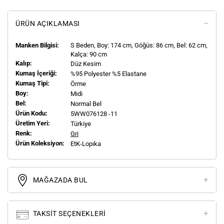
ÜRÜN AÇIKLAMASI
Manken Bilgisi:
S
Beden, Boy:
174
cm, Göğüs: 86 cm, Bel: 62 cm,
Kalça: 90 cm
Kalıp:
Düz Kesim
Kumaş İçeriği:
%95 Polyester %5 Elastane
Kumaş Tipi:
Örme
Boy:
Midi
Bel:
Normal Bel
Ürün Kodu:
5WW076128 -11
Üretim Yeri:
Türkiye
Renk:
Gri
Ürün Koleksiyon:
EtK-Lopıka
MAĞAZADA BUL
TAKSIT SEÇENEKLERI