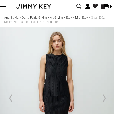
TR
0
Ana Sayfa
Daha Fazla Giyim
Alt Giyim
Etek
Midi Etek
>
>
>
>
>
Siyah Düz
Kesim Normal Bel Piliseli Örme Midi Etek