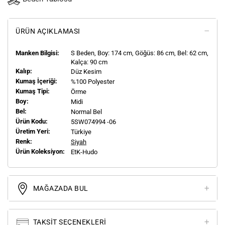
ÜRÜN AÇIKLAMASI
Manken Bilgisi:
S
Beden, Boy:
174
cm, Göğüs: 86 cm, Bel: 62 cm,
Kalça: 90 cm
Kalıp:
Düz Kesim
Kumaş İçeriği:
%100 Polyester
Kumaş Tipi:
Örme
Boy:
Midi
Bel:
Normal Bel
Ürün Kodu:
5SW074994 -06
Üretim Yeri:
Türkiye
Renk:
Siyah
Ürün Koleksiyon:
EtK-Hudo
MAĞAZADA BUL
TAKSIT SEÇENEKLERI