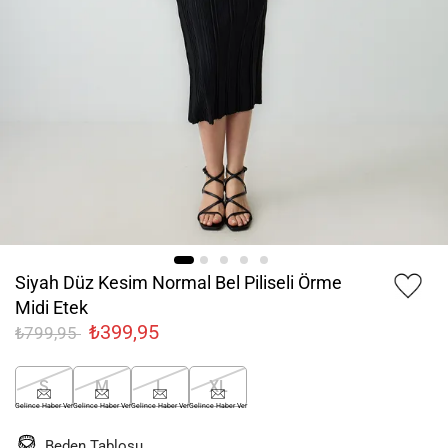
Siyah Düz Kesim Normal Bel Piliseli Örme
Midi Etek
₺399,95
₺799,95
S
M
L
XL
Gelince Haber Ver
Gelince Haber Ver
Gelince Haber Ver
Gelince Haber Ver
Beden Tablosu