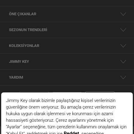
ÖNE ÇIKANLAR
SEZONUN TRENDLERİ
KOLEKSİYONLAR
JIMMY KEY
YARDIM