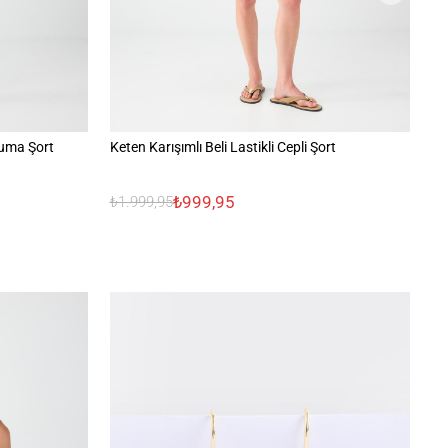
kuma Şort
Keten Karışımlı Beli Lastikli Cepli Şort
Aj
₺999,95
₺1.999,95
₺1