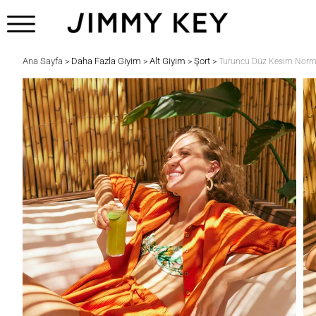
Ana Sayfa
Daha Fazla Giyim
Alt Giyim
Şort
>
>
>
>
Turuncu Düz Kesim Norma