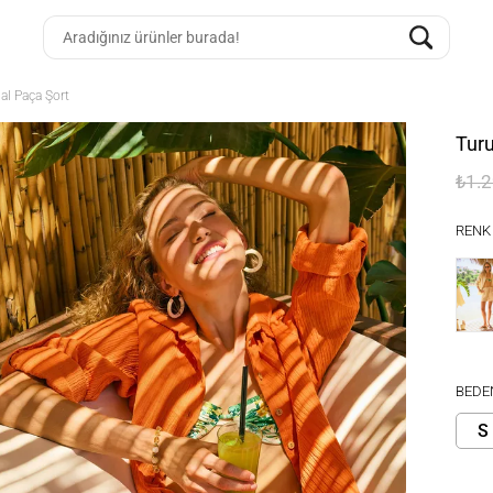
l Paça Şort
Tur
₺1.
RENK
BEDE
S