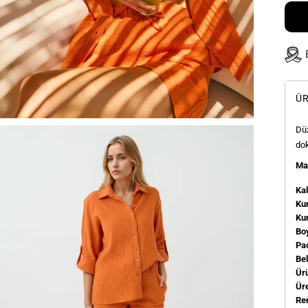
ÜR
Düz
dok
Man
Kal
Kum
Ku
Bo
Pa
Be
Ür
Üre
Re