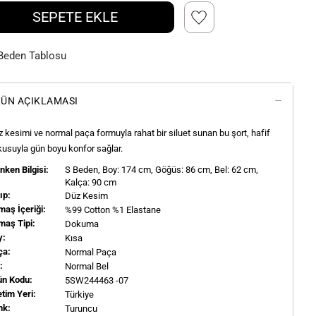
SEPETE EKLE
Beden Tablosu
ÜN AÇIKLAMASI
 kesimi ve normal paça formuyla rahat bir siluet sunan bu şort, hafif
usuyla gün boyu konfor sağlar.
ken Bilgisi:
S
Beden, Boy:
174
cm, Göğüs: 86 cm, Bel: 62 cm,
Kalça: 90 cm
ıp:
Düz Kesim
aş İçeriği:
%99 Cotton %1 Elastane
maş Tipi:
Dokuma
y:
Kısa
ça:
Normal Paça
l:
Normal Bel
ün Kodu:
5SW244463 -07
tim Yeri:
Türkiye
nk:
Turuncu