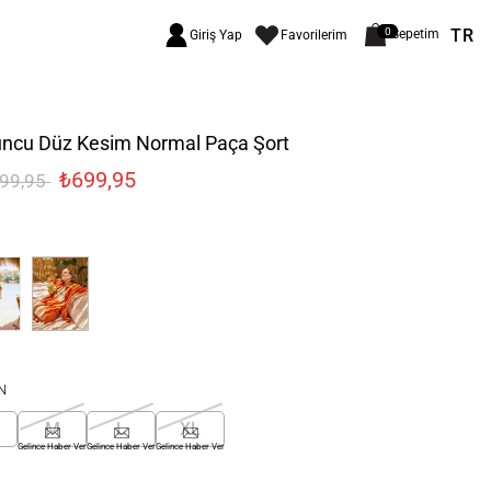
TR
0
Sepetim
Giriş Yap
Favorilerim
uncu Düz Kesim Normal Paça Şort
₺699,95
299,95
N
M
L
XL
Gelince Haber Ver
Gelince Haber Ver
Gelince Haber Ver