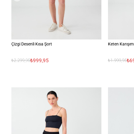
Çizgi Desenli Kısa Şort
Keten Karışıml
₺999,95
₺6
₺2.299,95
₺1.999,95