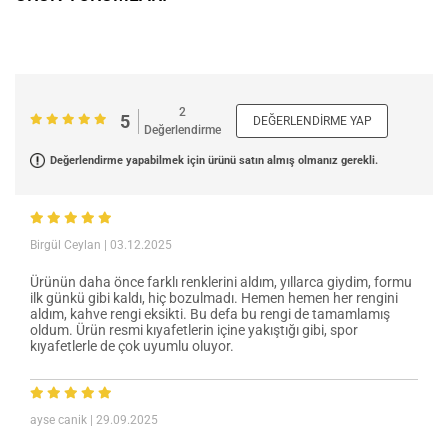
2
5
DEĞERLENDIRME YAP
Değerlendirme
Değerlendirme yapabilmek için ürünü satın almış olmanız gerekli.
Birgül Ceylan
| 03.12.2025
Ürünün daha önce farklı renklerini aldım, yıllarca giydim, formu
ilk günkü gibi kaldı, hiç bozulmadı. Hemen hemen her rengini
aldım, kahve rengi eksikti. Bu defa bu rengi de tamamlamış
oldum. Ürün resmi kıyafetlerin içine yakıştığı gibi, spor
kıyafetlerle de çok uyumlu oluyor.
ayse canik
| 29.09.2025