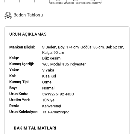
Gelince Haber Ver
Gelince Haber Ver
Gelince Haber Ver
Beden Tablosu
ÜRÜN AÇIKLAMASI
Manken Bilgisi:
S
Beden, Boy:
174
cm, Göğüs: 86 cm, Bel: 62 cm,
Kalça: 90 cm
Kalıp:
Düz Kesim
Kumaş İçeriği:
%65 Modal %35 Polyester
Yaka:
V Yaka
Kol:
Kısa Kol
Kumaş Tipi:
Örme
Boy:
Normal
Ürün Kodu:
5WW275192 -NOS
Üretim Yeri:
Türkiye
Renk:
Kahverengi
Ürün Koleksiyon:
TsH-Amazıngv2
BAKIM TALIMATLARI