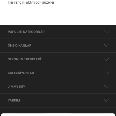
Her rengini aldım çok güzeller
POPÜLER KATEGORİLER
ÖNE ÇIKANLAR
SEZONUN TRENDLERİ
KOLEKSİYONLAR
JIMMY KEY
YARDIM