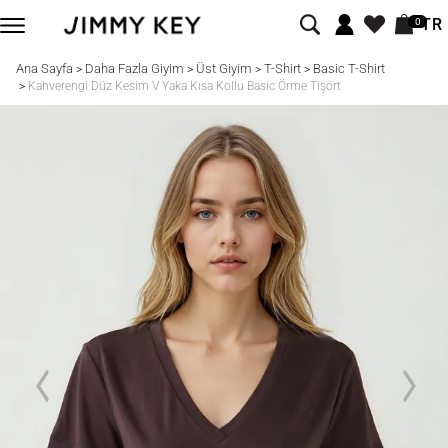
TR
0
Ana Sayfa
Daha Fazla Giyim
Üst Giyim
T-Shirt
Basic T-Shirt
>
>
>
>
>
Kahverengi Düz Kesim V Yaka Kısa Kollu Basic Örme Tişört