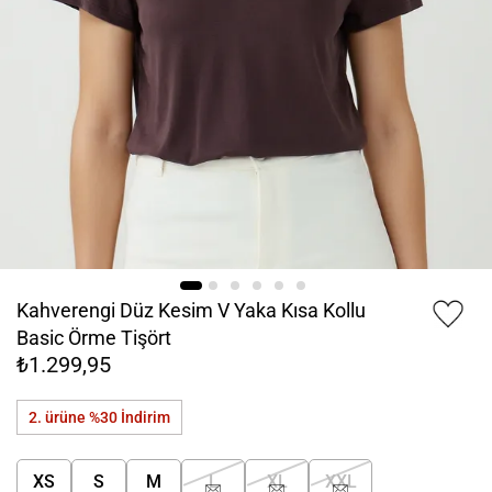
Kahverengi Düz Kesim V Yaka Kısa Kollu
Basic Örme Tişört
₺1.299,95
2. ürüne %30
İndirim
XS
S
M
L
XL
XXL