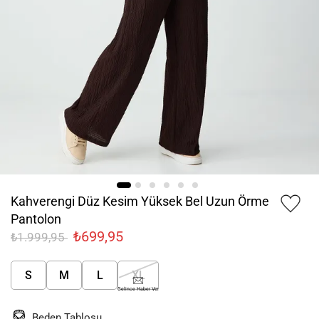
Kahverengi Düz Kesim Yüksek Bel Uzun Örme
Pantolon
₺699,95
₺1.999,95
S
M
L
XL
Gelince Haber Ver
Beden Tablosu