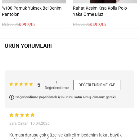
%100 Pamuk Yüksek Bel Denim
Rahat Kesim Kısa Kollu Polo
Pantolon
Yaka Örme Bluz
₺999,95
₺499,95
₺3.299,95
₺1.699,95
ÜRÜN YORUMLARI
1
5
DEĞERLENDIRME YAP
Değerlendirme
Değerlendirme yapabilmek için ürünü satın almış olmanız gerekli.
Esra Cakar
| 10.04.2026
Kumaşı duruşu çok güzel ve kaliteli m bedenim fakat büyük