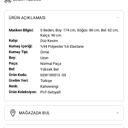
ÜRÜN AÇIKLAMASI
Manken Bilgisi:
S
Beden, Boy:
174
cm, Göğüs: 86 cm, Bel: 62 cm,
Kalça: 90 cm
Kalıp:
Düz Kesim
Kumaş İçeriği:
%94 Polyester %6 Elastane
Kumaş Tipi:
Örme
Boy:
Uzun
Paça:
Normal Paça
Bel:
Yüksek Bel
Ürün Kodu:
6SW185513 -03
Üretim Yeri:
Türkiye
Renk:
Kahverengi
Ürün Koleksiyon:
PnT-Seloyalt
MAĞAZADA BUL