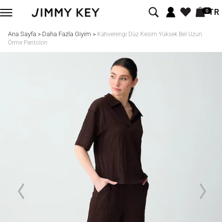
TR
0
Ana Sayfa
Daha Fazla Giyim
>
>
Kahverengi Düz Kesim Yüksek Bel Uzun
Örme Pantolon