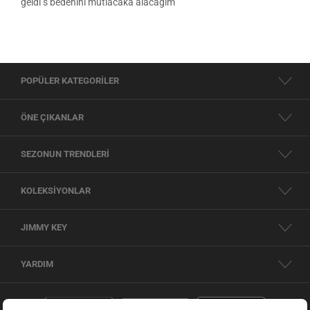
geldi s bedenini mutlacaka alacağım
POPÜLER KATEGORİLER
ÖNE ÇIKANLAR
SEZONUN TRENDLERİ
KOLEKSİYONLAR
JIMMY KEY
YARDIM