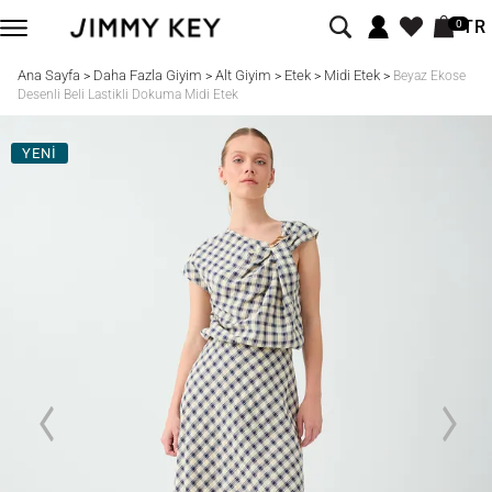
TR
0
Ana Sayfa
Daha Fazla Giyim
Alt Giyim
Etek
Midi Etek
>
>
>
>
>
Beyaz Ekose
Desenli Beli Lastikli Dokuma Midi Etek
YENİ