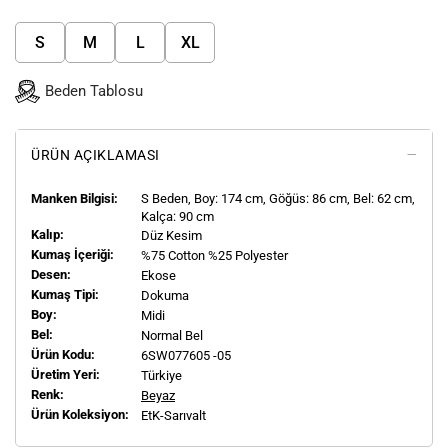
S
M
L
XL
Beden Tablosu
ÜRÜN AÇIKLAMASI
Manken Bilgisi:
S
Beden, Boy:
174
cm, Göğüs: 86 cm, Bel: 62 cm,
Kalça: 90 cm
Kalıp:
Düz Kesim
Kumaş İçeriği:
%75 Cotton %25 Polyester
Desen:
Ekose
Kumaş Tipi:
Dokuma
Boy:
Midi
Bel:
Normal Bel
Ürün Kodu:
6SW077605 -05
Üretim Yeri:
Türkiye
Renk:
Beyaz
Ürün Koleksiyon:
EtK-Sarıvalt