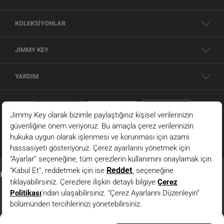
KOLEKSİYONLAR
JIMMY KEY
YARDIM