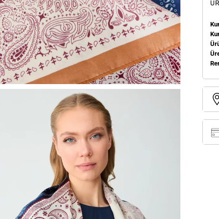
ÜR
Kum
Ku
Ür
Üre
Re