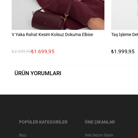
V Yaka Rahat Kesim Kolsuz Dokuma Elbise
Taş İşleme Det
₺1.699,95
₺1.999,95
₺2.299,95
ÜRÜN YORUMLARI
POPÜLER KATEGORİLER
ÖNE ÇIKANLAR
Bluz
Yeni Sezon Giyim