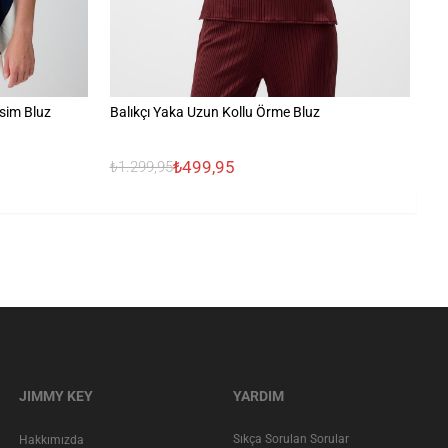
sim Bluz
Balıkçı Yaka Uzun Kollu Örme Bluz
%1
₺499,95
₺1.299,95
₺2
JIMMY KEY
YARDIM
Sıkça Sorulan Sorular
Hakkımızda