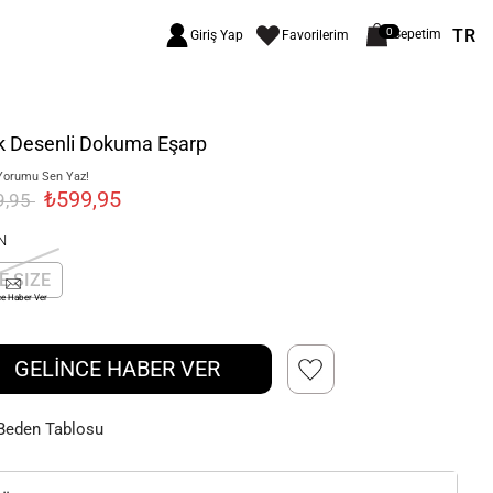
TR
0
Sepetim
Giriş Yap
Favorilerim
ik Desenli Dokuma Eşarp
Yorumu Sen Yaz!
₺599,95
9,95
N
E SIZE
ce Haber Ver
GELİNCE HABER VER
Beden Tablosu