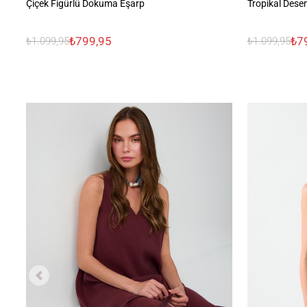
Çiçek Figürlü Dokuma Eşarp
Tropikal Dese
₺799,95
₺7
₺1.099,95
₺1.099,95