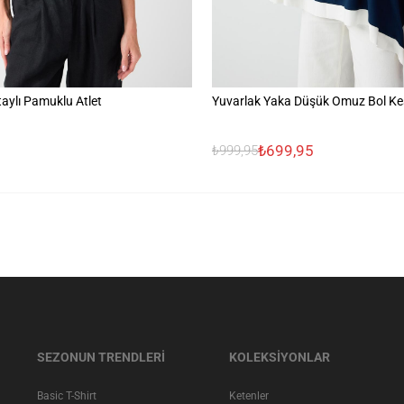
aylı Pamuklu Atlet
Yuvarlak Yaka Düşük Omuz Bol Ke
₺699,95
₺999,95
SEZONUN TRENDLERİ
KOLEKSİYONLAR
Basic T-Shirt
Ketenler