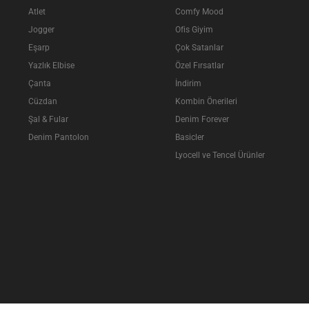
Atlet
Comfy Mood
Jogger
Ofis Giyim
Eşarp
Çok Satanlar
Yazlık Elbise
Özel Fırsatlar
Çanta
İndirim
Cüzdan
Kombin Önerileri
Şal & Fular
Denim Forever
Denim Pantolon
Basicler
Lyocell ve Tencel Ürünler