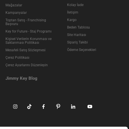
Kolay İade
Mağazalar
İletişim
Kampanyalar
Kargo
Toptan Satış - Franchising
Başvuru
Beden Tablosu
Key for Future - Staj Programı
Site Haritası
Kişisel Verilerin Korunması ve
Sipariş Takibi
Saklanması Politikası
Ödeme Seçenekleri
Mesafeli Satış Sözleşmesi
Çerez Politikası
Çerez Ayarlarını Düzenleyin
Jimmy Key Blog