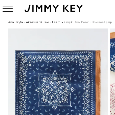
Ana Sayfa
Aksesuar & Takı
Eşarp
>
>
>
Karışık Etnik Desenli Dokuma Eşarp