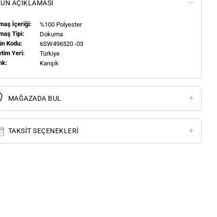
ÜN AÇIKLAMASI
aş İçeriği:
%100 Polyester
maş Tipi:
Dokuma
ün Kodu:
6SW496520 -03
tim Yeri:
Türkiye
nk:
Karışık
MAĞAZADA BUL
TAKSIT SEÇENEKLERI