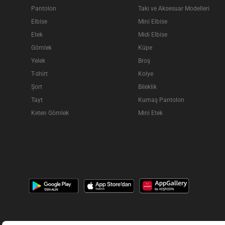
Pantolon
Takı ve Aksesuar Modelleri
Elbise
Mini Elbise
Etek
Midi Elbise
Gömlek
Küpe
Yelek
Broş
T-shirt
Kolye
Şort
Bileklik
Tayt
Kumaş Pantolon
Keten Gömlek
Mini Etek