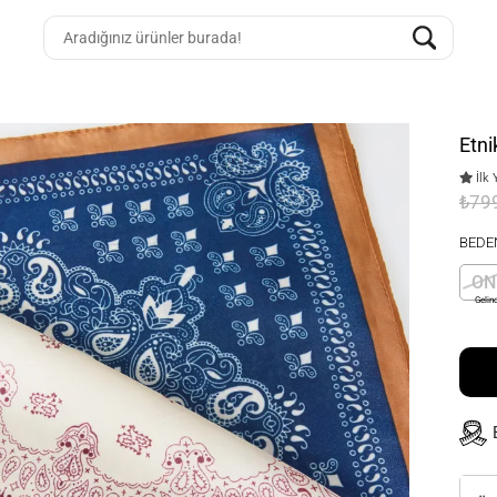
Etn
İlk 
₺79
BEDE
ON
Gelin