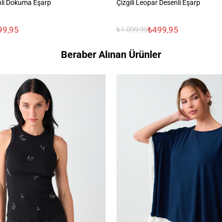
nli Dokuma Eşarp
Çizgili Leopar Desenli Eşarp
99,95
₺499,95
₺1.099,95
Beraber Alınan Ürünler