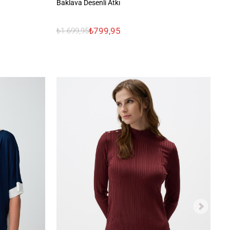
Baklava Desenli Atkı
Çi
₺799,95
₺1.699,95
₺7