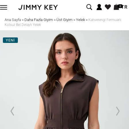
TR
0
Ana Sayfa
Daha Fazla Giyim
Üst Giyim
Yelek
>
>
>
>
Kahverengi Fermuarlı
Kolsuz Bel Detaylı Yelek
YENİ