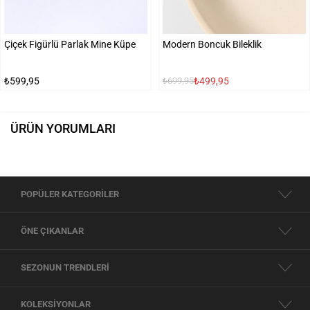
Çiçek Figürlü Parlak Mine Küpe
Modern Boncuk Bileklik
₺599,95
₺499,95
₺699,95
ÜRÜN YORUMLARI
POPÜLER KATEGORİLER
ÖNE ÇIKANLAR
SEZONUN TRENDLERİ
KOLEKSİYONLAR