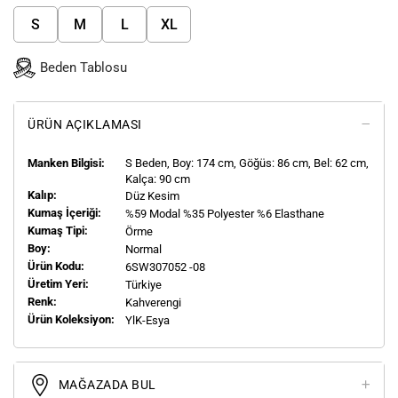
S
M
L
XL
Beden Tablosu
ÜRÜN AÇIKLAMASI
Manken Bilgisi:
S
Beden, Boy:
174
cm, Göğüs: 86 cm, Bel: 62 cm,
Kalça: 90 cm
Kalıp:
Düz Kesim
Kumaş İçeriği:
%59 Modal %35 Polyester %6 Elasthane
Kumaş Tipi:
Örme
Boy:
Normal
Ürün Kodu:
6SW307052 -08
Üretim Yeri:
Türkiye
Renk:
Kahverengi
Ürün Koleksiyon:
YlK-Esya
MAĞAZADA BUL