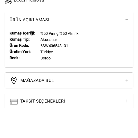
Beden Tablosu
ÜRÜN AÇIKLAMASI
Kumaş İçeriği:
%50 Pirinç %50 Akrilik
Kumaş Tipi:
Aksesuar
Ürün Kodu:
6SW436543 -01
Üretim Yeri:
Türkiye
Renk:
Bordo
MAĞAZADA BUL
TAKSIT SEÇENEKLERI