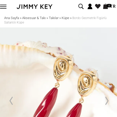
TR
0
Ana Sayfa
Aksesuar & Takı
Takılar
Küpe
>
>
>
>
Bordo Geometrik Figürlü
Sallantılı Küpe