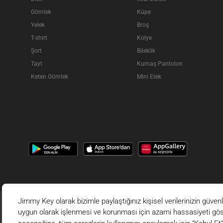
Gömlek
Küpe
Yelek
Broş
T-shirt
Kolye
Şort
Bileklik
Tayt
Kumaş Pantolon
Keten Gömlek
Mini Etek