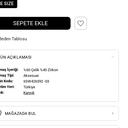
E SIZE
SEPETE EKLE
Beden Tablosu
ÜN AÇIKLAMASI
aş İçeriği:
%60 Çelik %40 Zirkon
maş Tipi:
Aksesuar
ün Kodu:
6SW426592 -03
tim Yeri:
Türkiye
nk:
Karışık
MAĞAZADA BUL