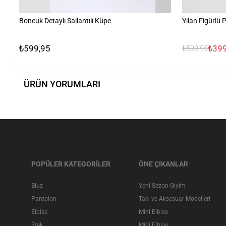
Boncuk Detaylı Sallantılı Küpe
Yılan Figürlü 
₺599,95
₺399
₺599,95
ÜRÜN YORUMLARI
POPÜLER KATEGORİLER
ÖNE ÇIKANLAR
Bluz
Yeni Sezon Giyim
Pantolon
Takı ve Aksesuar Modelleri
Elbise
Mini Elbise
Etek
Midi Elbise