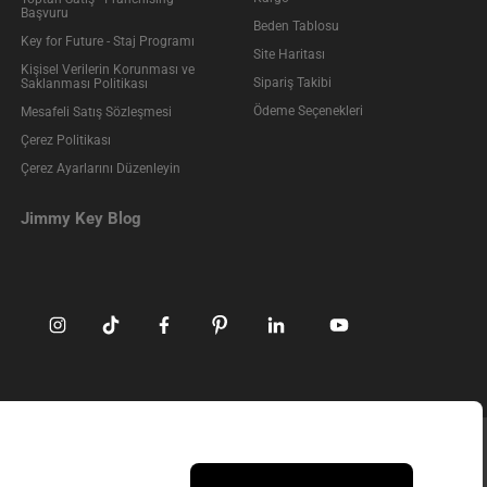
Başvuru
Beden Tablosu
Key for Future - Staj Programı
Site Haritası
Kişisel Verilerin Korunması ve
Sipariş Takibi
Saklanması Politikası
Ödeme Seçenekleri
Mesafeli Satış Sözleşmesi
Çerez Politikası
Çerez Ayarlarını Düzenleyin
Jimmy Key Blog