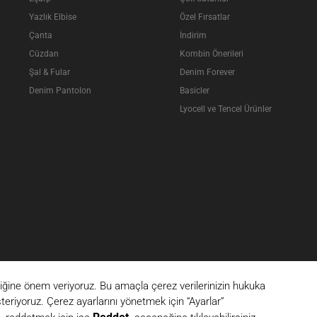
Yazlık Elbise
Özel Fırsatlar
Çanta
İndirim
Cüzdan
Kombin Önerileri
Şal & Fular
Denim Forever
Denim Pantolon
Basicler
Lyocell ve Tencel Ürünler