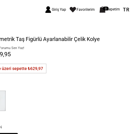
TR
0
Sepetim
Giriş Yap
Favorilerim
etrik Taş Figürlü Ayarlanabilir Çelik Kolye
Yorumu Sen Yaz!
9,95
e üzeri sepette
₺629,97
N