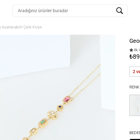
 Ayarlanabilir Çelik Kolye
Geom
İlk 
₺89
2 v
RENK
BEDE