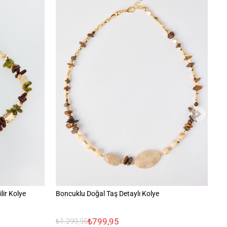
lir Kolye
Boncuklu Doğal Taş Detaylı Kolye
Me
₺799,95
₺1.299,95
₺1