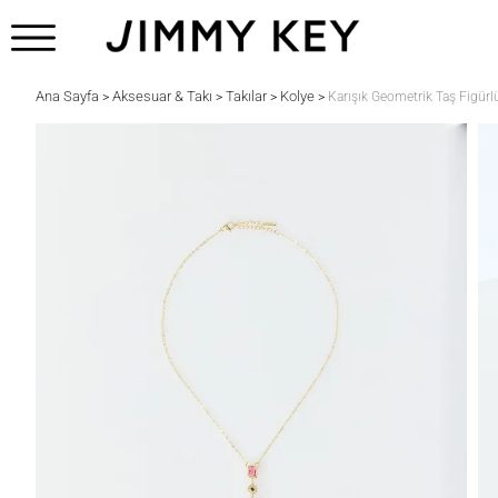
Ana Sayfa
Aksesuar & Takı
Takılar
Kolye
>
>
>
>
Karışık Geometrik Taş Figürlü