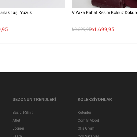
Parlak Taşlı Yüzük
V Yaka Rahat Kesim Kolsuz Dokum
,95
₺1.699,95
₺2.299,95
SEZONUN TRENDLERİ
KOLEKSİYONLAR
Basic T-Shirt
Ketenler
Atlet
Comfy Mood
Jogger
Ofis Giyim
Eşarp
Çok Satanlar