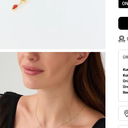
ON
ÜR
Kum
Ku
Ür
Üre
Re