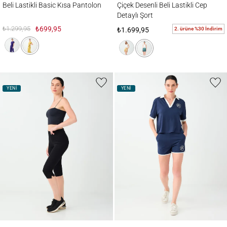
Beli Lastikli Basic Kısa Pantolon
Çiçek Desenli Beli Lastikli Cep
Detaylı Şort
₺1.299,95
₺699,95
2. ürüne %30 İndirim
₺1.699,95
YENİ
YENİ
Beli Lastikli Dar Kesim Midi Tayt
Brode Detaylı Beli Lastikli Mini Şort