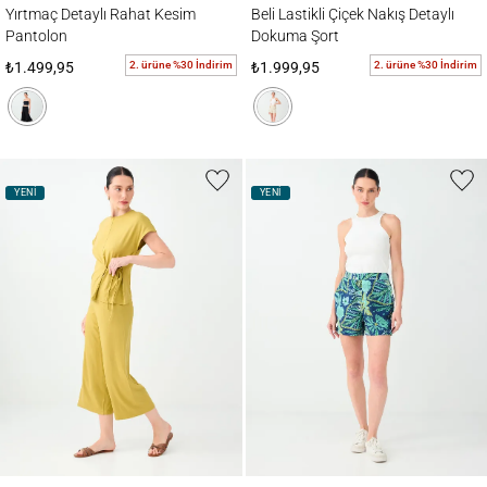
Yırtmaç Detaylı Rahat Kesim
Beli Lastikli Çiçek Nakış Detaylı
Pantolon
Dokuma Şort
2. ürüne %30 İndirim
2. ürüne %30 İndirim
₺1.499,95
₺1.999,95
YENİ
YENİ
Beli Lastikli Basic Kısa Pantolon
Çiçek Desenli Beli Lastikli Cep Detaylı Şort