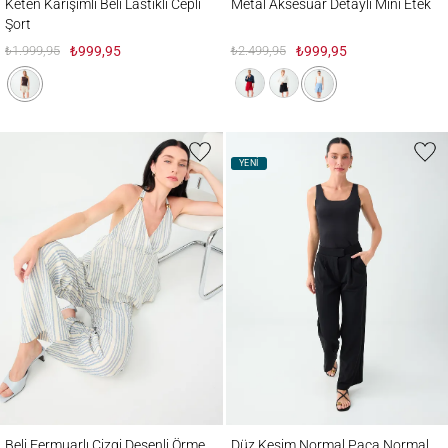
Keten Karışımlı Beli Lastikli Cepli
Metal Aksesuar Detaylı Mini Etek
Şort
₺1.999,95
₺999,95
₺2.499,95
₺999,95
YENİ
Beli Fermuarlı Çizgi Desenli Örme Pantolon
Düz Kesim Normal Paça Normal Bel Pant
Beli Fermuarlı Çizgi Desenli Örme
Düz Kesim Normal Paça Normal