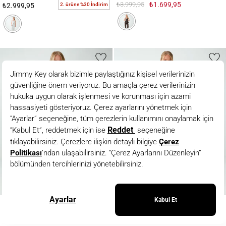
₺3.999,95
₺1.699,95
2. ürüne %30 İndirim
₺2.999,95
YENİ
Yüksel Bel Düz Kesim Dilimli Etek
Metal Aksesuar Detaylı Mini Etek
Yüksel Bel Düz Kesim Dilimli Etek
Metal Aksesuar Detaylı Mini Etek