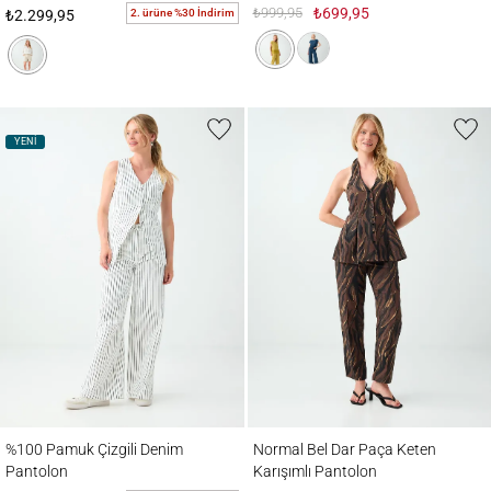
₺999,95
₺699,95
2. ürüne %30 İndirim
₺2.299,95
YENİ
%100 Pamuk Çizgili Denim Pantolon
Normal Bel Dar Paça Keten Karışımlı Pant
%100 Pamuk Çizgili Denim
Normal Bel Dar Paça Keten
Pantolon
Karışımlı Pantolon