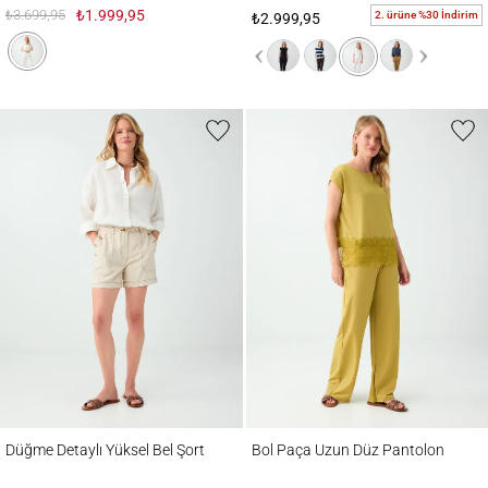
₺3.699,95
₺1.999,95
2. ürüne %30 İndirim
₺2.999,95
Düğme Detaylı Yüksel Bel Şort
Bol Paça Uzun Düz Pantolon
Düğme Detaylı Yüksel Bel Şort
Bol Paça Uzun Düz Pantolon