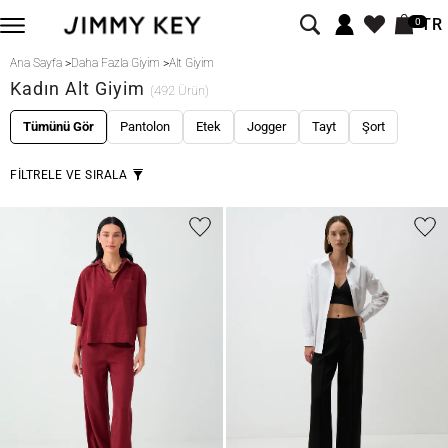
TR
0
Ana Sayfa
>
Daha Fazla Giyim
>
Alt Giyim
Kadın Alt Giyim
(492 Ürün)
Tümünü Gör
Pantolon
Etek
Jogger
Tayt
Şort
FİLTRELE VE SIRALA