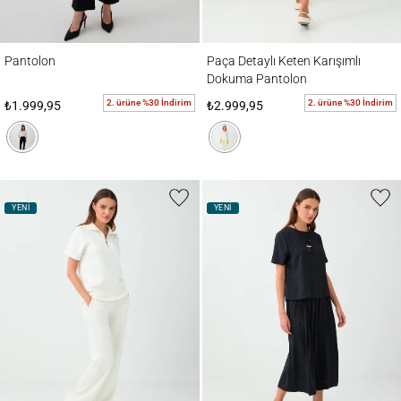
Pantolon
Paça Detaylı Keten Karışımlı Dokuma Pan
Pantolon
Paça Detaylı Keten Karışımlı
Dokuma Pantolon
2. ürüne %30 İndirim
2. ürüne %30 İndirim
₺1.999,95
₺2.999,95
YENİ
YENİ