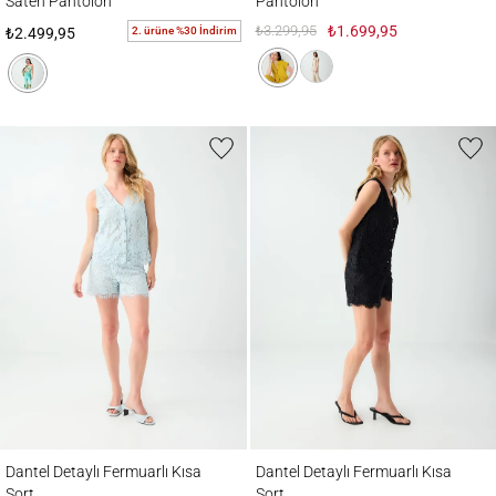
Saten Pantolon
Pantolon
₺3.299,95
₺1.699,95
2. ürüne %30 İndirim
₺2.499,95
Dantel Detaylı Fermuarlı Kısa Şort
Dantel Detaylı Fermuarlı Kısa Şort
Dantel Detaylı Fermuarlı Kısa
Dantel Detaylı Fermuarlı Kısa
Şort
Şort