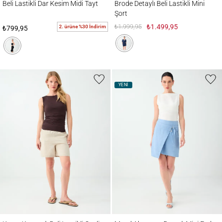
Beli Lastikli Dar Kesim Midi Tayt
Brode Detaylı Beli Lastikli Mini
Şort
₺1.999,95
₺1.499,95
2. ürüne %30 İndirim
₺799,95
YENİ
Keten Karışımlı Beli Lastikli Cepli Şort
Metal Aksesuar Detaylı Mini Etek