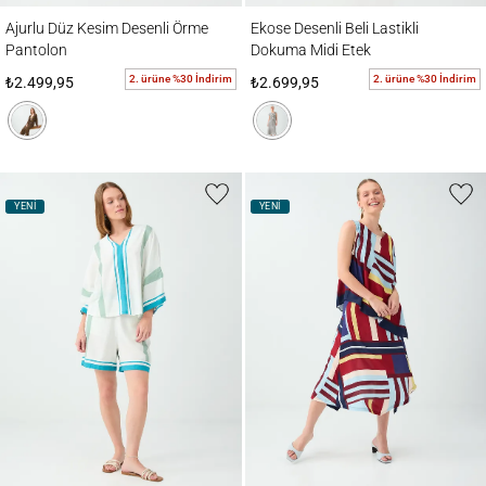
Ajurlu Düz Kesim Desenli Örme Pantolon
Ekose Desenli Beli Lastikli Dokuma Midi E
Ajurlu Düz Kesim Desenli Örme
Ekose Desenli Beli Lastikli
Pantolon
Dokuma Midi Etek
2. ürüne %30 İndirim
2. ürüne %30 İndirim
₺2.499,95
₺2.699,95
YENİ
YENİ