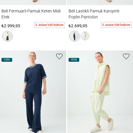
Beli Fermuarlı Pamuk Keten Midi Etek
Beli Lastikli Pamuk Karışımlı Poplin Panto
Beli Fermuarlı Pamuk Keten Midi
Beli Lastikli Pamuk Karışımlı
Etek
Poplin Pantolon
2. ürüne %30 İndirim
2. ürüne %30 İndirim
₺2.999,95
₺2.699,95
YENİ
YENİ