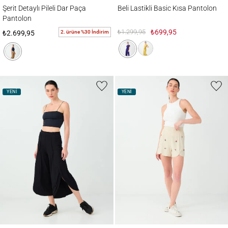
Şerit Detaylı Pileli Dar Paça Pantolon
Beli Lastikli Basic Kısa Pantolon
Şerit Detaylı Pileli Dar Paça
Beli Lastikli Basic Kısa Pantolon
Pantolon
₺1.299,95
₺699,95
2. ürüne %30 İndirim
₺2.699,95
YENİ
YENİ
Yırtmaç Detaylı Rahat Kesim Pantolon
Beli Lastikli Çiçek Nakış Detaylı Dokuma Ş