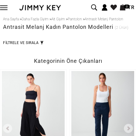
TR
0
Ana Sayfa
>
Daha Fazla Giyim
>
Alt Giyim
>
Pantolon
>
Antrasit Melanj Pantolon
Antrasit Melanj
Kadın Pantolon Modelleri
(2 Ürün)
FİLTRELE VE SIRALA
Kategorinin Öne Çıkanları