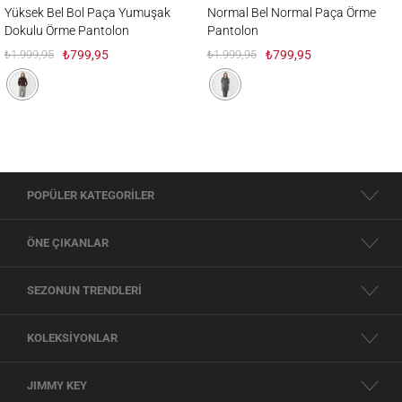
Yüksek Bel Bol Paça Yumuşak Dokulu Örme Pantolon
Normal Bel Normal Paça Örme Pantolon
Yüksek Bel Bol Paça Yumuşak
Normal Bel Normal Paça Örme
Dokulu Örme Pantolon
Pantolon
₺1.999,95
₺799,95
₺1.999,95
₺799,95
POPÜLER KATEGORİLER
ÖNE ÇIKANLAR
SEZONUN TRENDLERİ
KOLEKSİYONLAR
JIMMY KEY