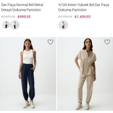
Dar Paça Normal Bel Metal Detaylı Dokuma Pantolon
%100 Keten Yüksek Bel Dar Paça Dokuma
Dar Paça Normal Bel Metal
%100 Keten Yüksek Bel Dar Paça
Detaylı Dokuma Pantolon
Dokuma Pantolon
₺2.699,95
₺999,95
₺2.999,95
₺1.499,95
Beli Lastikli Dar Paça Cepli Pantolon
Dar Paça Normal Bel Kargo Cepli Gabardi