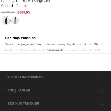
Dar Paça Normal Bel Kargo Cepli
Gabardin Pantolon
₺1.999,95
₺999,95
Dar Paça Pantolon
Sevilen
dar paça pantolon
modelleri Jimmy Key'de sizi bekliyor. Stilinizi
baştan yaratmayı hedefleyen dar paça pantolonlar gününüzü konforlu
bir şekilde geçirebilmenizi sağlıyor. Şık ve rahat tasarımlara sahip olan
dar pantolon
modelleri, modern bir stile sahip olabilmenize de yardımcı
oluyor. Günlük giyimde olduğu kadar ofis giyimi için de tercih edilen bu
pantolon modelleri size pek çok alanda seçenek sunuyor. Şıklığı,
POPÜLER KATEGORİLER
rahatlığı ve kaliteyi tek bir çizgide sunan Jimmy Key ile stilinize uygun
dar pantolonları gönül rahatlığıyla ekleyebilirsiniz.
ÖNE ÇIKANLAR
Dar Paça Pantolon Modelleri
Her kadının gardırobunda bulunması gereken parçalardan biri olan
dar
SEZONUN TRENDLERİ
paçalı pantolon
modelleri her kombininize uyum sağlıyor. Geniş bir