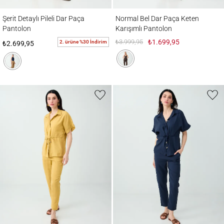
Şerit Detaylı Pileli Dar Paça Pantolon
Normal Bel Dar Paça Keten Karışımlı Pant
Şerit Detaylı Pileli Dar Paça
Normal Bel Dar Paça Keten
Pantolon
Karışımlı Pantolon
₺3.999,95
₺1.699,95
2. ürüne %30 İndirim
₺2.699,95