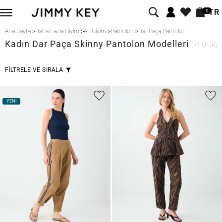
TR
0
Ana Sayfa
>
Daha Fazla Giyim
>
Alt Giyim
>
Pantolon
>
Dar Paça Pantolon
Kadın Dar Paça Skinny Pantolon Modelleri
(11 Ürün)
FİLTRELE VE SIRALA
YENİ