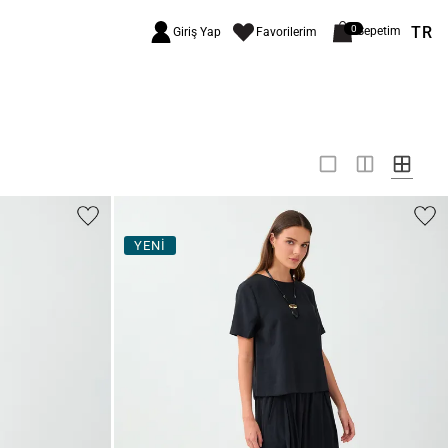
TR
0
Sepetim
Giriş Yap
Favorilerim
YENİ