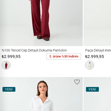
%100 Tencel Cep Detaylı Dokuma Pantolon
Paça Detaylı Keten 
%100 Tencel Cep Detaylı Dokuma Pantolon
Paça Detaylı Ke
₺2.999,95
₺2.999,95
2. ürüne %30 İndirim
YENİ
YENİ