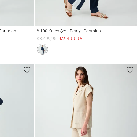
on
%100 Keten Şerit Detaylı Pantolon
 Pantolon
%100 Keten Şerit Detaylı Pantolon
₺2.499,95
₺3.499,95