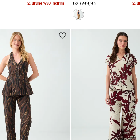
₺2.699,95
2. ürüne %30 İndirim
2. ü