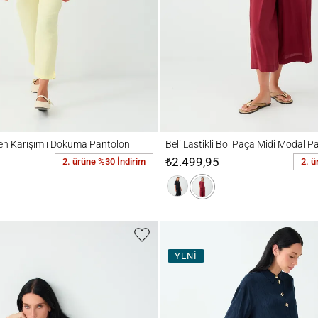
Karışımlı Dokuma Pantolon
Beli Lastikli Bol Paça Midi Modal Pantolon
ten Karışımlı Dokuma Pantolon
Beli Lastikli Bol Paça Midi Modal P
₺2.499,95
2. ürüne %30 İndirim
2. ü
YENİ