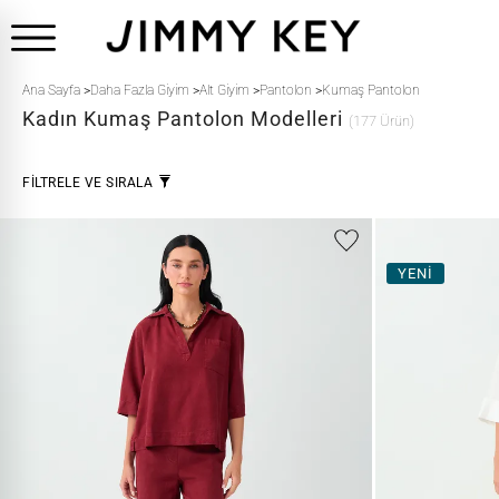
Ana Sayfa
>
Daha Fazla Giyim
>
Alt Giyim
>
Pantolon
>
Kumaş Pantolon
Kadın Kumaş Pantolon Modelleri
(177 Ürün)
FİLTRELE VE SIRALA
YENİ