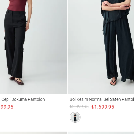
li Dokuma Pantolon
Bol Kesim Normal Bel Saten Pantolon
 Cepli Dokuma Pantolon
Bol Kesim Normal Bel Saten Panto
299,95
₺1.699,95
₺2.999,95