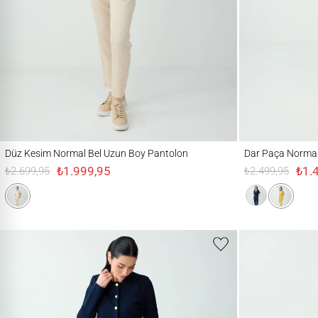
Düz Kesim Normal Bel Uzun Boy Pantolon
Dar Paça Normal Be
Düz Kesim Normal Bel Uzun Boy Pantolon
Dar Paça Normal
₺1.999,95
₺1.
₺2.699,95
₺2.499,95