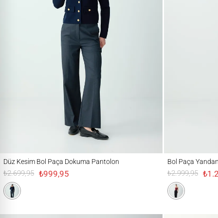
Düz Kesim Bol Paça Dokuma Pantolon
Bol Paça Yandan Cep
Düz Kesim Bol Paça Dokuma Pantolon
Bol Paça Yandan
₺999,95
₺1.
₺2.699,95
₺2.999,95