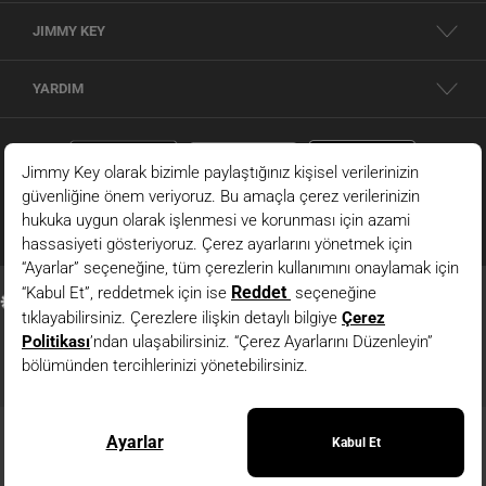
JIMMY KEY
YARDIM
© 2026 - JIMMY KEY |
Bilgi Toplumu Hizmetleri
JIMMY KEY ’in resmi internet sitesidir. Tüm hakları saklıdır. Site içindeki resimler
izinsiz kopyalanamaz ve yayınlanamaz.