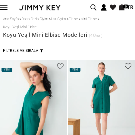
TR
0
Ana Sayfa
>
Daha Fazla Giyim
>
Üst Giyim
>
Elbise
>
Mini Elbise
>
Koyu Yeşil Mini Elbise
Koyu Yeşil
Mini Elbise Modelleri
(4 Ürün)
FİLTRELE VE SIRALA
YENİ
YENİ