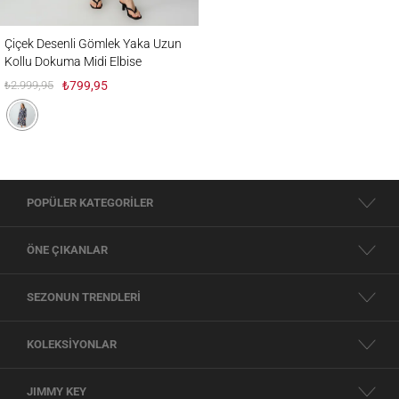
Çiçek Desenli Gömlek Yaka Uzun Kollu Dokuma Midi Elbise
Çiçek Desenli Gömlek Yaka Uzun
Kollu Dokuma Midi Elbise
₺2.999,95
₺799,95
POPÜLER KATEGORİLER
ÖNE ÇIKANLAR
SEZONUN TRENDLERİ
KOLEKSİYONLAR
JIMMY KEY