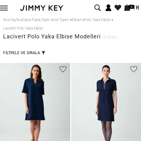
TR
0
Ana Sayfa
>
Daha Fazla Giyim
>
Üst Giyim
>
Elbise
>
Polo Yaka Elbise
>
Lacivert Polo Yaka Elbise
Lacivert
Polo Yaka Elbise Modelleri
(5 Ürün)
FİLTRELE VE SIRALA