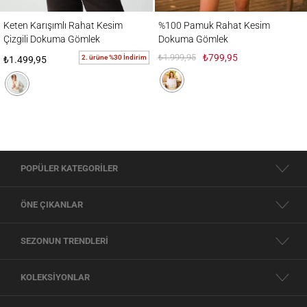
Keten Karışımlı Rahat Kesim Çizgili Dokuma Gömlek
%100 Pamuk Rahat Kesim Dokuma Göml
Keten Karışımlı Rahat Kesim
%100 Pamuk Rahat Kesim
Çizgili Dokuma Gömlek
Dokuma Gömlek
₺1.999,95
₺799,95
2. ürüne %30 İndirim
₺1.499,95
POPÜLER KATEGORİLER
ÖNE ÇIKANLAR
SEZONUN TRENDLERİ
KOLEKSİYONLAR