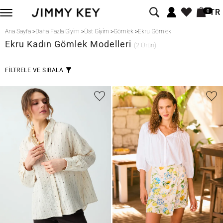
TR
0
Ana Sayfa
>
Daha Fazla Giyim
>
Üst Giyim
>
Gömlek
>
Ekru Gömlek
Ekru
Kadın Gömlek Modelleri
(2 Ürün)
FİLTRELE VE SIRALA