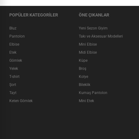
POPÜLER KATEGORİLER
ÖNE ÇIKANLAR
Bluz
Yeni Sezon Giyim
Pantolon
Takı ve Aksesuar Modelleri
Elbise
Mini Elbise
Etek
Midi Elbise
Gömlek
Küpe
Yelek
Broş
T-shirt
Kolye
Şort
Bileklik
Tayt
Kumaş Pantolon
Keten Gömlek
Mini Etek