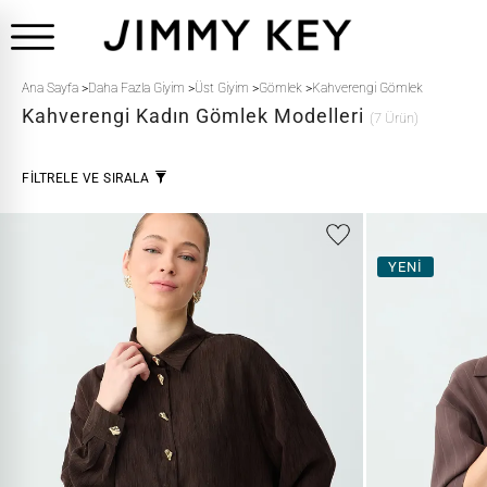
Ana Sayfa
>
Daha Fazla Giyim
>
Üst Giyim
>
Gömlek
>
Kahverengi Gömlek
Kahverengi
Kadın Gömlek Modelleri
(7 Ürün)
FİLTRELE VE SIRALA
YENİ