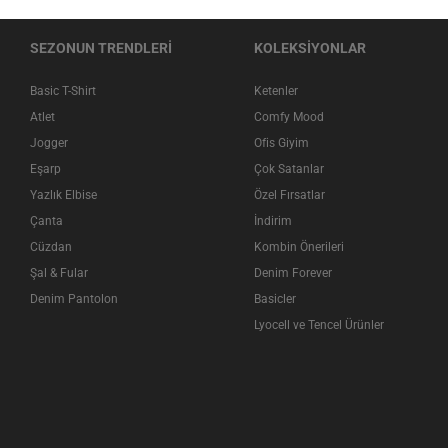
SEZONUN TRENDLERİ
KOLEKSİYONLAR
Basic T-Shirt
Ketenler
Atlet
Comfy Mood
Jogger
Ofis Giyim
Eşarp
Çok Satanlar
Yazlık Elbise
Özel Fırsatlar
Çanta
İndirim
Cüzdan
Kombin Önerileri
Şal & Fular
Denim Forever
Denim Pantolon
Basicler
Lyocell ve Tencel Ürünler