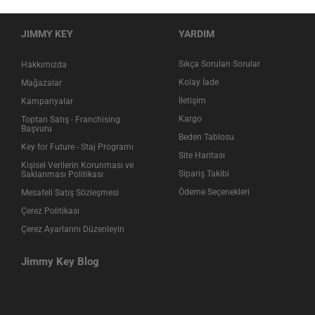
JIMMY KEY
YARDIM
Sıkça Sorulan Sorular
Hakkımızda
Kolay İade
Mağazalar
İletişim
Kampanyalar
Kargo
Toptan Satış - Franchising
Başvuru
Beden Tablosu
Key for Future - Staj Programı
Site Haritası
Kişisel Verilerin Korunması ve
Sipariş Takibi
Saklanması Politikası
Ödeme Seçenekleri
Mesafeli Satış Sözleşmesi
Çerez Politikası
Çerez Ayarlarını Düzenleyin
Jimmy Key Blog