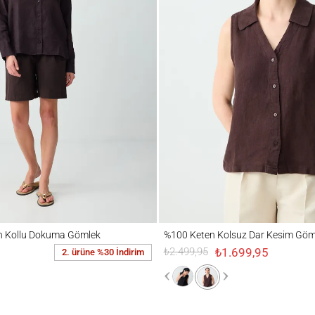
llu Dokuma Gömlek
%100 Keten Kolsuz Dar Kesim Gömlek
n Kollu Dokuma Gömlek
%100 Keten Kolsuz Dar Kesim Göm
₺1.699,95
₺2.499,95
2. ürüne %30 İndirim