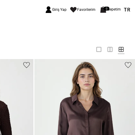
TR
0
Sepetim
Giriş Yap
Favorilerim