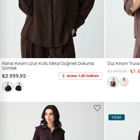
Rahat Kesim Uzun Kollu Metal Düğmeli Dokuma Gömlek
Düz Kesim Truvakar
Rahat Kesim Uzun Kollu Metal Düğmeli Dokuma
Düz Kesim Truv
Gömlek
₺1.
₺2.699,95
₺3.999,95
2. ürüne %30 İndirim
YENİ