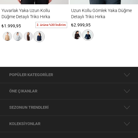
Yuvarlak Yaka Uzun Kollu Düğme Detaylı Triko Hırka
Uzun Kollu Gömlek Yaka Düğme Detaylı Tr
Yuvarlak Yaka Uzun Kollu
Uzun Kollu Gömlek Yaka Düğme
Düğme Detaylı Triko Hırka
Detaylı Triko Hırka
₺2.999,95
2. ürüne %30 İndirim
₺1.999,95
POPÜLER KATEGORİLER
ÖNE ÇIKANLAR
SEZONUN TRENDLERİ
KOLEKSİYONLAR