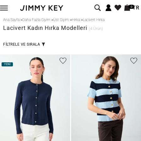
TR
0
Ana Sayfa
>
Daha Fazla Giyim
>
Üst Giyim
>
Hırka
>
Lacivert Hırka
Lacivert
Kadın Hırka Modelleri
(4 Ürün)
FİLTRELE VE SIRALA
YENİ