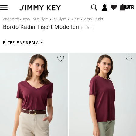
TR
0
Ana Sayfa
>
Daha Fazla Giyim
>
Üst Giyim
>
T-Shirt
>
Bordo T-Shirt
Bordo
Kadın Tişört Modelleri
(6 Ürün)
FİLTRELE VE SIRALA