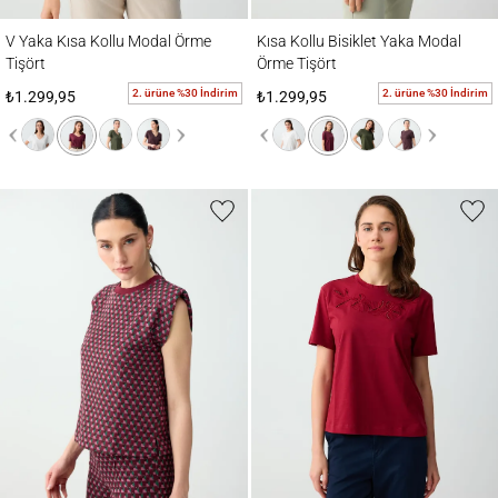
V Yaka Kısa Kollu Modal Örme Tişört
Kısa Kollu Bisiklet Yaka Modal Örme Tişör
V Yaka Kısa Kollu Modal Örme
Kısa Kollu Bisiklet Yaka Modal
Tişört
Örme Tişört
2. ürüne %30 İndirim
2. ürüne %30 İndirim
₺1.299,95
₺1.299,95