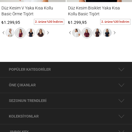
Düz Kesim V Yaka Kısa Kollu Basic Örme Tişört
Düz Kesim Bisiklet Yaka Kısa Kollu Basic T
Düz Kesim V Yaka Kısa Kollu
Düz Kesim Bisiklet Yaka Kısa
Basic Örme Tişört
Kollu Basic Tişört
2. ürüne %30 İndirim
2. ürüne %30 İndirim
₺1.299,95
₺1.299,95
POPÜLER KATEGORİLER
ÖNE ÇIKANLAR
SEZONUN TRENDLERİ
KOLEKSİYONLAR
JIMMY KEY